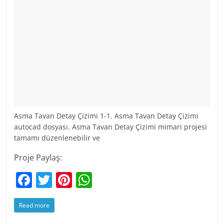
Asma Tavan Detay Çizimi 1-1. Asma Tavan Detay Çizimi
autocad dosyası. Asma Tavan Detay Çizimi mimari projesi
tamamı düzenlenebilir ve
Proje Paylaş:
F
T
Pi
W
a
w
nt
h
Read more
c
itt
er
at