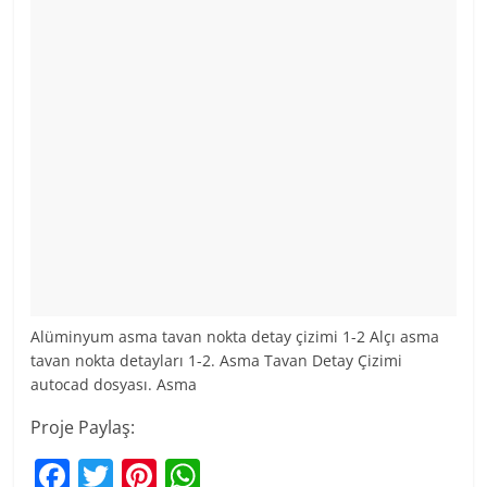
Alüminyum asma tavan nokta detay çizimi 1-2 Alçı asma
tavan nokta detayları 1-2. Asma Tavan Detay Çizimi
autocad dosyası. Asma
Proje Paylaş:
F
T
Pi
W