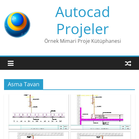
Skip
Autocad
to
content
Projeler
Örnek Mimari Proje Kütüphanesi
Asma Tavan