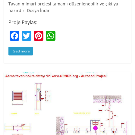
Tavan mimari projesi tamamı düzenlenebilir ve çıktıya
hazırdır. Dosya İndir
Proje Paylaş:
F
T
Pi
W
a
w
nt
h
Read more
c
itt
er
at
e
er
e
s
b
st
A
o
p
o
p
k