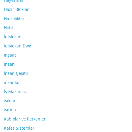
Hayvanlar
Hazır Bloklar
Hidrolikler
Hobi
İç Mekan
İç Mekan Dwg
İnşaat
İnsan
İnsan Çeşitli
insanlar
İş Makinası
ışıklar
ısıtma
Kablolar ve iletkenler
Kafes Sistemleri