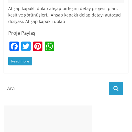
Ahşap kapaklı dolap ahşap birleşim detay projesi, plan,
kesit ve görünüşleri.. Ahşap kapaklı dolap detayı autocad
dosyası. Ahşap kapaklı dolap
Proje Paylaş:
F
T
Pi
W
a
w
nt
h
Read more
c
itt
er
at
e
er
e
s
b
st
A
o
p
o
p
k