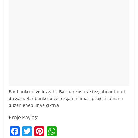
Bar bankosu ve tezgahı. Bar bankosu ve tezgahı autocad
dosyası. Bar bankosu ve tezgahı mimari projesi tamamı
düzenlenebilir ve çıktıya
Proje Paylaş:
F
T
Pi
W