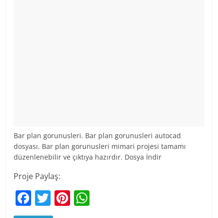
Bar plan gorunusleri. Bar plan gorunusleri autocad
dosyası. Bar plan gorunusleri mimari projesi tamamı
düzenlenebilir ve çıktıya hazırdır. Dosya İndir
Proje Paylaş:
F
T
Pi
W
a
w
nt
h