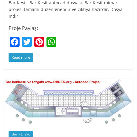
Bar Kesit. Bar Kesit autocad dosyası. Bar Kesit mimari
projesi tamamı düzenlenebilir ve çıktıya hazırdır. Dosya
İndir
Proje Paylaş:
F
T
Pi
W
a
w
nt
h
Read more
c
itt
er
at
e
er
e
s
b
st
A
o
p
o
p
k
Bar - Disko