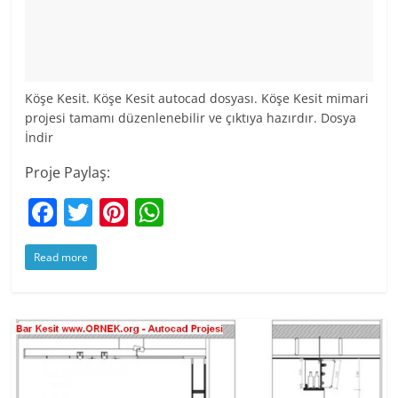
Köşe Kesit. Köşe Kesit autocad dosyası. Köşe Kesit mimari
projesi tamamı düzenlenebilir ve çıktıya hazırdır. Dosya
İndir
Proje Paylaş:
F
T
Pi
W
a
w
nt
h
Read more
c
itt
er
at
e
er
e
s
b
st
A
o
p
o
p