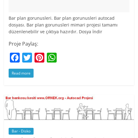
Bar plan gorunusleri. Bar plan gorunusleri autocad
dosyası. Bar plan gorunusleri mimari projesi tamamı
düzenlenebilir ve çıktıya hazırdır. Dosya İndir
Proje Paylaş:
F
T
Pi
W
a
w
nt
h
Read more
c
itt
er
at
e
er
e
s
b
st
A
o
p
o
p
k
Bar - Disko