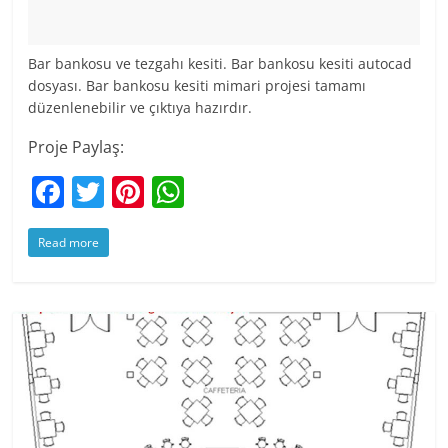
Bar bankosu ve tezgahı kesiti. Bar bankosu kesiti autocad
dosyası. Bar bankosu kesiti mimari projesi tamamı
düzenlenebilir ve çıktıya hazırdır.
Proje Paylaş:
F
T
Pi
W
a
w
nt
h
Read more
c
itt
er
at
e
er
e
s
b
st
A
o
p
o
p
k