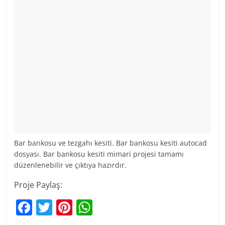
Bar bankosu ve tezgahı kesiti. Bar bankosu kesiti autocad
dosyası. Bar bankosu kesiti mimari projesi tamamı
düzenlenebilir ve çıktıya hazırdır.
Proje Paylaş:
F
T
Pi
W
a
w
nt
h