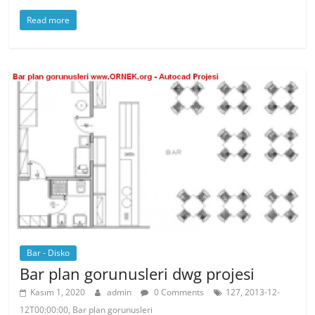
a
w
nt
h
Read more
c
itt
er
at
e
er
e
s
b
st
A
o
p
o
p
k
Bar - Disko
Bar plan gorunusleri dwg projesi
Kasım 1, 2020
admin
0 Comments
127, 2013-12-
12T00:00:00, Bar plan gorunusleri