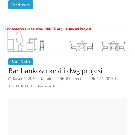
Read more
c
itt
er
at
e
er
e
s
b
st
A
o
p
o
p
k
Bar - Disko
Bar bankosu kesiti dwg projesi
Kasım 1, 2020
admin
0 Comments
127, 2013-12-
12T00:00:00, Bar bankosu kesiti