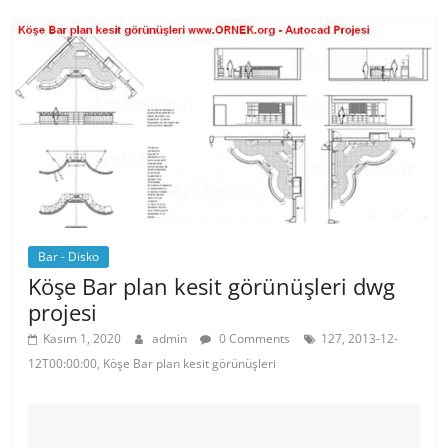
b
st
A
o
p
o
p
k
Bar - Disko
Köşe Bar plan kesit görünüşleri dwg
projesi
Kasım 1, 2020
admin
0 Comments
127, 2013-12-
12T00:00:00, Köşe Bar plan kesit görünüşleri