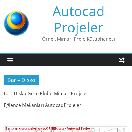
Skip
Autocad
to
content
Projeler
Örnek Mimari Proje Kütüphanesi
Bar – Disko
Bar Disko Gece Klubü Mimari Projeleri
Eğlence Mekanları AutocadProjeleri