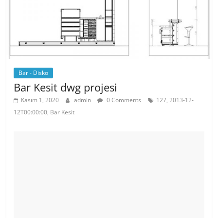
k
Bar - Disko
Bar Kesit dwg projesi
Kasım 1, 2020
admin
0 Comments
127, 2013-12-
12T00:00:00, Bar Kesit