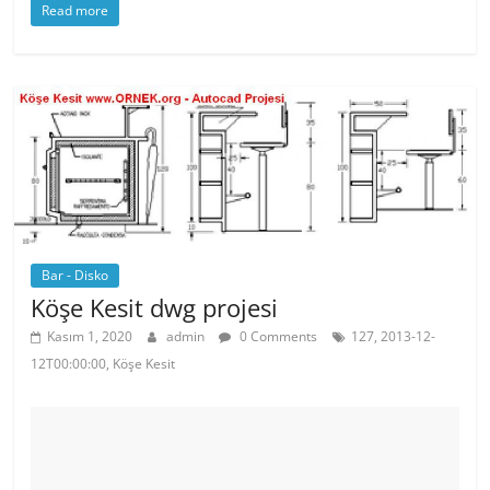
Read more
c
itt
er
at
e
er
e
s
b
st
A
o
p
o
p
k
Bar - Disko
Köşe Kesit dwg projesi
Kasım 1, 2020
admin
0 Comments
127, 2013-12-
12T00:00:00, Köşe Kesit