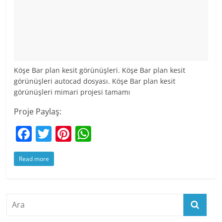
Köşe Bar plan kesit görünüşleri. Köşe Bar plan kesit
görünüşleri autocad dosyası. Köşe Bar plan kesit
görünüşleri mimari projesi tamamı
Proje Paylaş:
F
T
Pi
W
a
w
nt
h
Read more
c
itt
er
at
e
er
e
s
b
st
A
o
p