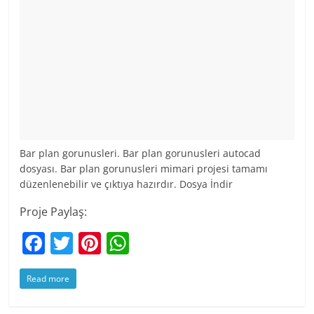
Bar plan gorunusleri. Bar plan gorunusleri autocad
dosyası. Bar plan gorunusleri mimari projesi tamamı
düzenlenebilir ve çıktıya hazırdır. Dosya İndir
Proje Paylaş:
F
T
Pi
W
a
w
nt
h
Read more
c
itt
er
at
e
er
e
s