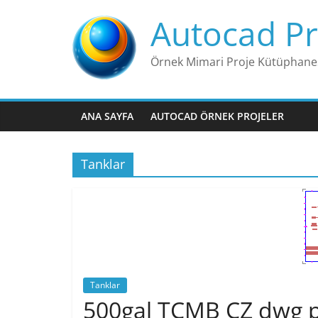
Skip
Autocad Pr
to
content
Örnek Mimari Proje Kütüphane
ANA SAYFA
AUTOCAD ÖRNEK PROJELER
Tanklar
Tanklar
500gal TCMB CZ dwg p