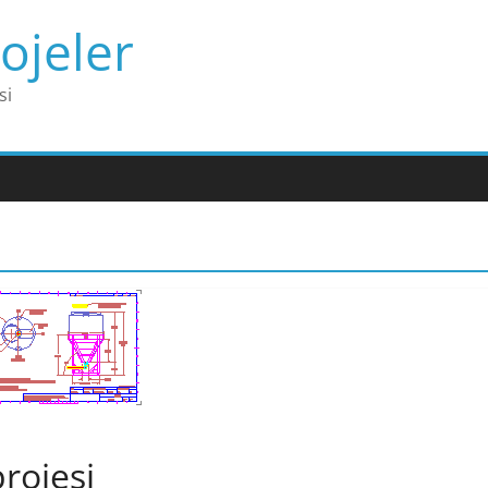
ojeler
si
rojesi