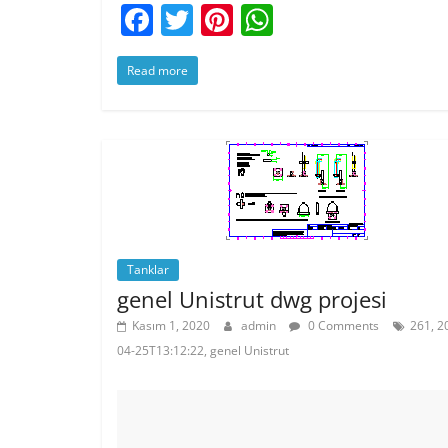
F
T
Pi
W
a
w
nt
h
Read more
c
itt
er
at
e
er
e
s
b
st
A
o
p
o
p
k
Tanklar
genel Unistrut dwg projesi
Kasım 1, 2020
admin
0 Comments
261, 2
04-25T13:12:22, genel Unistrut