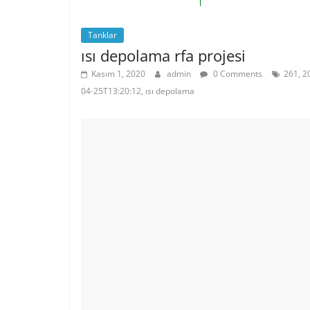
Tanklar
ısı depolama rfa projesi
Kasım 1, 2020
admin
0 Comments
261, 2
04-25T13:20:12, ısı depolama