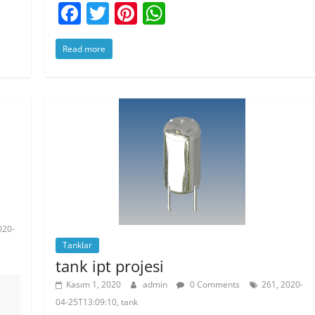
F
T
Pi
W
a
w
nt
h
Read more
c
itt
er
at
e
er
e
s
b
st
A
o
p
o
p
k
020-
Tanklar
tank ipt projesi
Kasım 1, 2020
admin
0 Comments
261, 2020-
04-25T13:09:10, tank