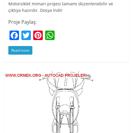
Motorsiklet mimari projesi tamamı düzenlenebilir ve
çıktıya hazırdır. Dosya İndir
Proje Paylaş:
F
T
Pi
W
a
w
nt
h
Read more
c
itt
er
at
e
er
e
s
b
st
A
o
p
o
p
k