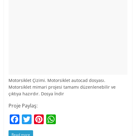
Motorsiklet Çizimi. Motorsiklet autocad dosyası.
Motorsiklet mimari projesi tamamı düzenlenebilir ve
çıktıya hazırdır. Dosya İndir
Proje Paylaş:
F
T
Pi
W
a
w
nt
h
Read more