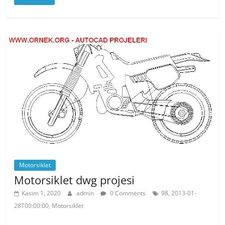
c
itt
er
at
e
er
e
s
b
st
A
o
p
o
p
k
Motorsiklet
Motorsiklet dwg projesi
Kasım 1, 2020
admin
0 Comments
98, 2013-01-
28T00:00:00, Motorsiklet