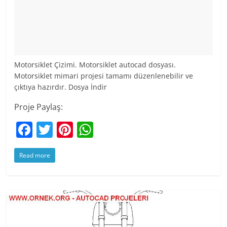
Motorsiklet Çizimi. Motorsiklet autocad dosyası.
Motorsiklet mimari projesi tamamı düzenlenebilir ve
çıktıya hazırdır. Dosya İndir
Proje Paylaş:
F
T
Pi
W
a
w
nt
h
Read more
c
itt
er
at
e
er
e
s
b
st
A
o
p
o
p