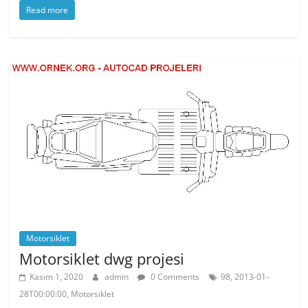
Read more
c
itt
er
at
e
er
e
s
b
st
A
o
p
o
p
k
Motorsiklet
Motorsiklet dwg projesi
Kasım 1, 2020
admin
0 Comments
98, 2013-01-
28T00:00:00, Motorsiklet