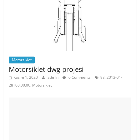
k
Motorsiklet
Motorsiklet dwg projesi
Kasım 1, 2020
admin
0 Comments
98, 2013-01-
28T00:00:00, Motorsiklet