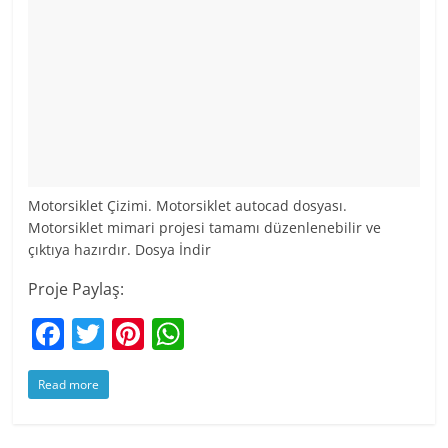
Motorsiklet Çizimi. Motorsiklet autocad dosyası.
Motorsiklet mimari projesi tamamı düzenlenebilir ve
çıktıya hazırdır. Dosya İndir
Proje Paylaş:
F
T
Pi
W
a
w
nt
h
Read more
c
itt
er
at
e
er
e
s