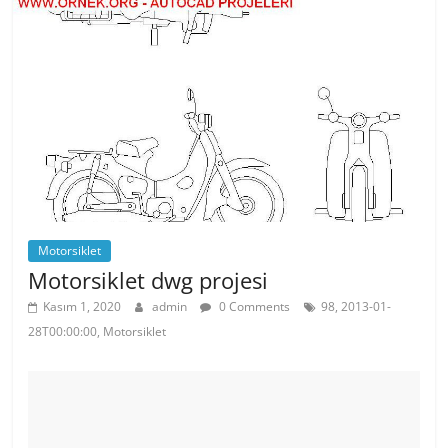
o
p
o
p
k
Motorsiklet
Motorsiklet dwg projesi
Kasım 1, 2020
admin
0 Comments
98, 2013-01-
28T00:00:00, Motorsiklet