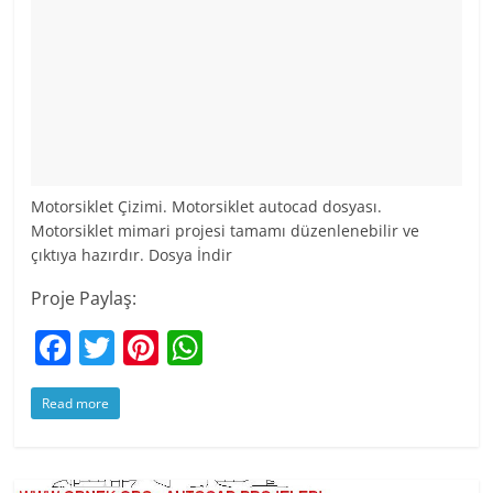
Motorsiklet Çizimi. Motorsiklet autocad dosyası.
Motorsiklet mimari projesi tamamı düzenlenebilir ve
çıktıya hazırdır. Dosya İndir
Proje Paylaş:
F
T
Pi
W
a
w
nt
h
Read more
c
itt
er
at
e
er
e
s
b
st
A