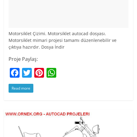
Motorsiklet Çizimi. Motorsiklet autocad dosyası.
Motorsiklet mimari projesi tamamı düzenlenebilir ve
çıktıya hazırdır. Dosya İndir
Proje Paylaş:
F
T
Pi
W
a
w
nt
h
Read more
c
itt
er
at
e
er
e
s
b
st
A
o
p
o
p