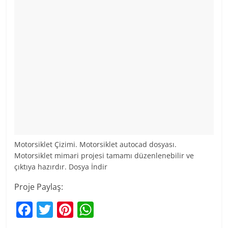
Motorsiklet Çizimi. Motorsiklet autocad dosyası.
Motorsiklet mimari projesi tamamı düzenlenebilir ve
çıktıya hazırdır. Dosya İndir
Proje Paylaş:
F
T
Pi
W
a
w
nt
h