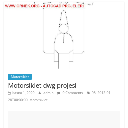
b
st
A
o
p
o
p
k
Motorsiklet
Motorsiklet dwg projesi
Kasım 1, 2020
admin
0 Comments
98, 2013-01-
28T00:00:00, Motorsiklet