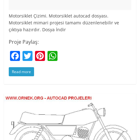
Motorsiklet Çizimi. Motorsiklet autocad dosyası.
Motorsiklet mimari projesi tamamı düzenlenebilir ve
çıktıya hazırdır. Dosya İndir
Proje Paylaş:
F
T
Pi
W
a
w
nt
h
Read more
c
itt
er
at
e
er
e
s
b
st
A
o
p
o
p
k