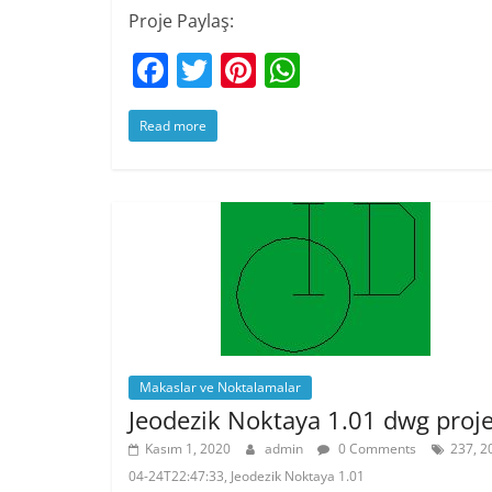
Proje Paylaş:
F
T
Pi
W
a
w
nt
h
Read more
c
itt
er
at
e
er
e
s
b
st
A
o
p
o
p
k
Makaslar ve Noktalamalar
Jeodezik Noktaya 1.01 dwg proje
Kasım 1, 2020
admin
0 Comments
237, 2
04-24T22:47:33, Jeodezik Noktaya 1.01