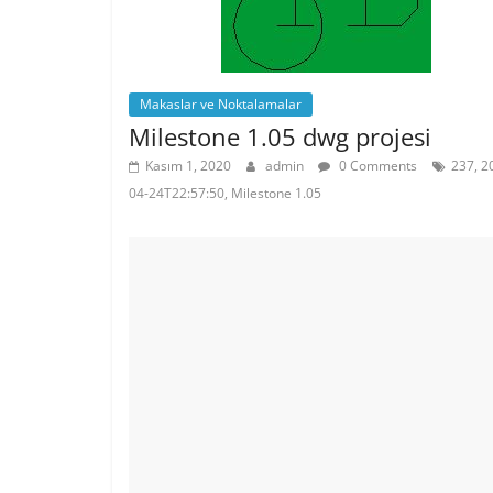
k
Makaslar ve Noktalamalar
Milestone 1.05 dwg projesi
Kasım 1, 2020
admin
0 Comments
237, 2
04-24T22:57:50, Milestone 1.05