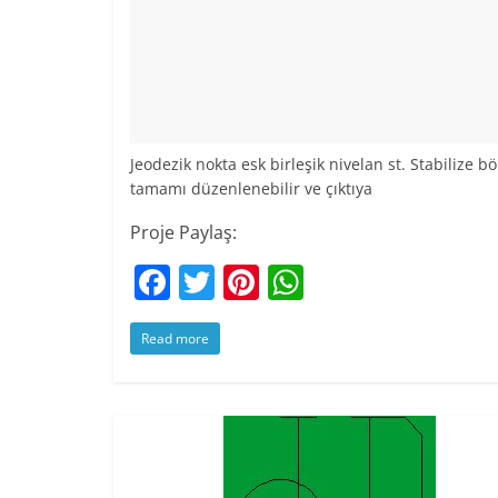
Jeodezik nokta esk birleşik nivelan st. Stabilize 
tamamı düzenlenebilir ve çıktıya
Proje Paylaş:
F
T
Pi
W
a
w
nt
h
Read more
c
itt
er
at
e
er
e
s
b
st
A
o
p
o
p