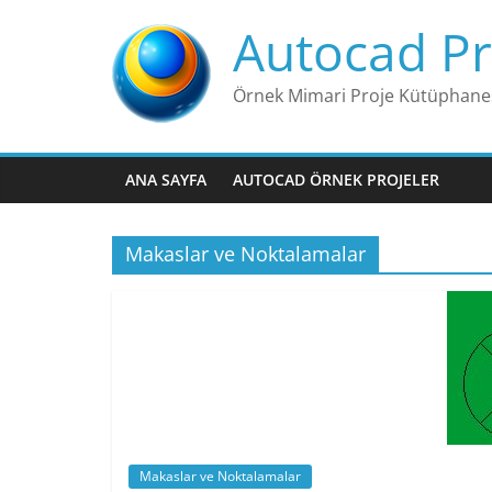
Skip
Autocad Pr
to
content
Örnek Mimari Proje Kütüphane
ANA SAYFA
AUTOCAD ÖRNEK PROJELER
Makaslar ve Noktalamalar
Makaslar ve Noktalamalar