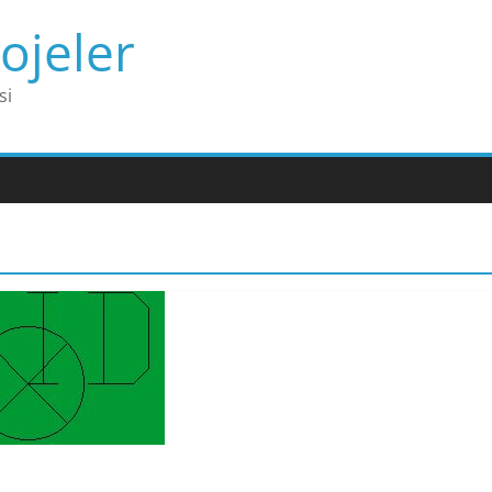
ojeler
si