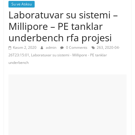
Su ve Atıksu
Laboratuvar su sistemi –
Millipore – PE tanklar
underbench rfa projesi
Kasım 2, 2020
admin
0 Comments
263, 2020-04-
26T23:15:01, Laboratuvar su sistemi - Millipore - PE tanklar
underbench