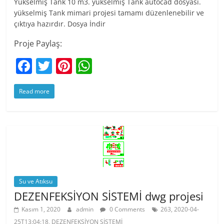
Yükselmiş Tank 10 m3. yükselmiş Tank autocad dosyası.
yükselmiş Tank mimari projesi tamamı düzenlenebilir ve
çıktıya hazırdır. Dosya İndir
Proje Paylaş:
F
T
Pi
W
a
w
nt
h
Read more
c
itt
er
at
e
er
e
s
b
st
A
o
p
o
p
k
Su ve Atıksu
DEZENFEKSİYON SİSTEMİ dwg projesi
Kasım 1, 2020
admin
0 Comments
263, 2020-04-
25T13:04:18, DEZENFEKSİYON SİSTEMİ