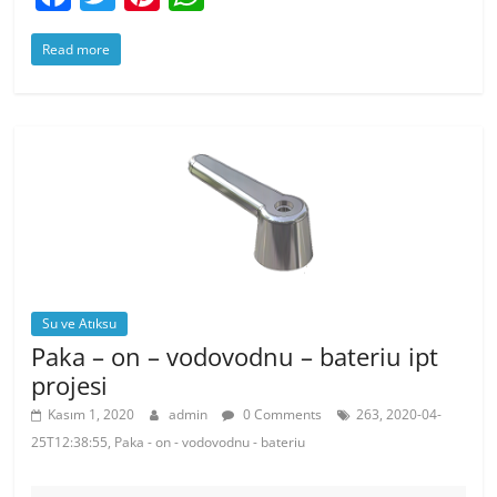
a
w
nt
h
Read more
c
itt
er
at
e
er
e
s
b
st
A
o
p
o
p
k
Su ve Atıksu
Paka – on – vodovodnu – bateriu ipt
projesi
Kasım 1, 2020
admin
0 Comments
263, 2020-04-
25T12:38:55, Paka - on - vodovodnu - bateriu