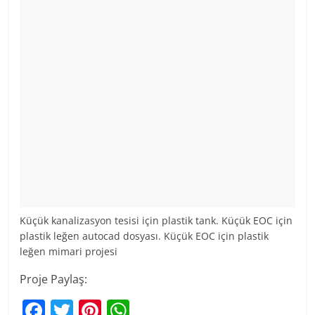
Küçük kanalizasyon tesisi için plastik tank. Küçük EOC için
plastik leğen autocad dosyası. Küçük EOC için plastik
leğen mimari projesi
Proje Paylaş:
F
T
Pi
W