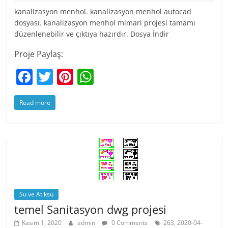
kanalizasyon menhol. kanalizasyon menhol autocad
dosyası. kanalizasyon menhol mimari projesi tamamı
düzenlenebilir ve çıktıya hazırdır. Dosya İndir
Proje Paylaş:
F
T
Pi
W
a
w
nt
h
Read more
c
itt
er
at
e
er
e
s
b
st
A
o
p
o
p
k
Su ve Atıksu
temel Sanitasyon dwg projesi
Kasım 1, 2020
admin
0 Comments
263, 2020-04-