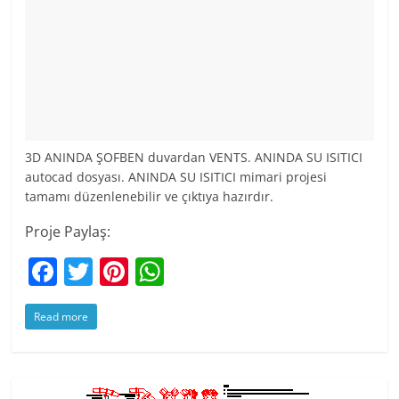
3D ANINDA ŞOFBEN duvardan VENTS. ANINDA SU ISITICI
autocad dosyası. ANINDA SU ISITICI mimari projesi
tamamı düzenlenebilir ve çıktıya hazırdır.
Proje Paylaş:
F
T
Pi
W
a
w
nt
h
Read more
c
itt
er
at
e
er
e
s
b
st
A