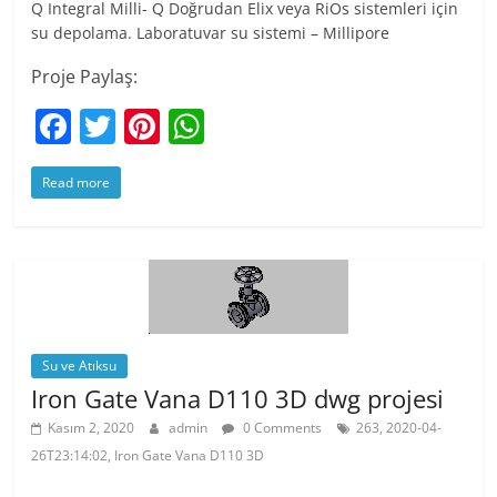
Q Integral Milli- Q Doğrudan Elix veya RiOs sistemleri için
su depolama. Laboratuvar su sistemi – Millipore
Proje Paylaş:
F
T
Pi
W
a
w
nt
h
Read more
c
itt
er
at
e
er
e
s
b
st
A
o
p
o
p
k
Su ve Atıksu
Iron Gate Vana D110 3D dwg projesi
Kasım 2, 2020
admin
0 Comments
263, 2020-04-
26T23:14:02, Iron Gate Vana D110 3D