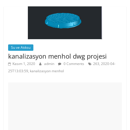
b
st
A
o
p
o
p
k
Su ve Atıksu
kanalizasyon menhol dwg projesi
Kasım 1, 2020
admin
0 Comments
263, 2020-04-
25T13:03:59, kanalizasyon menhol