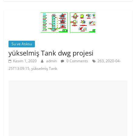
e
er
e
s
b
st
A
o
p
o
p
k
Su ve Atıksu
yükselmiş Tank dwg projesi
Kasım 1, 2020
admin
0 Comments
263, 2020-04-
25T13:09:15, yükselmiş Tank