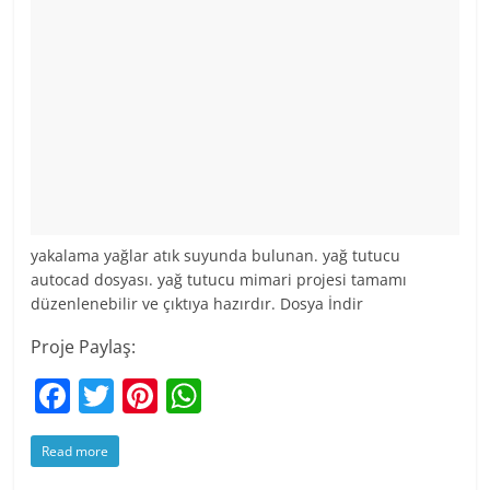
yakalama yağlar atık suyunda bulunan. yağ tutucu
autocad dosyası. yağ tutucu mimari projesi tamamı
düzenlenebilir ve çıktıya hazırdır. Dosya İndir
Proje Paylaş:
F
T
Pi
W
a
w
nt
h
Read more
c
itt
er
at