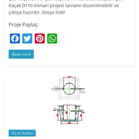
Kaçak D110 mimari projesi tamamı düzenlenebilir ve
çıktıya hazırdır. Dosya İndir
Proje Paylaş:
F
T
Pi
W
a
w
nt
h
Read more
c
itt
er
at
e
er
e
s
b
st
A
o
p
o
p
k
Su ve Atıksu