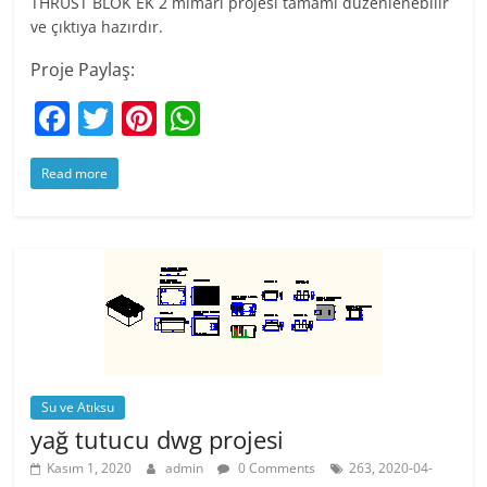
THRUST BLOK EK 2 mimari projesi tamamı düzenlenebilir
ve çıktıya hazırdır.
Proje Paylaş:
F
T
Pi
W
a
w
nt
h
Read more
c
itt
er
at
e
er
e
s
b
st
A
o
p
o
p
k
Su ve Atıksu
yağ tutucu dwg projesi
Kasım 1, 2020
admin
0 Comments
263, 2020-04-