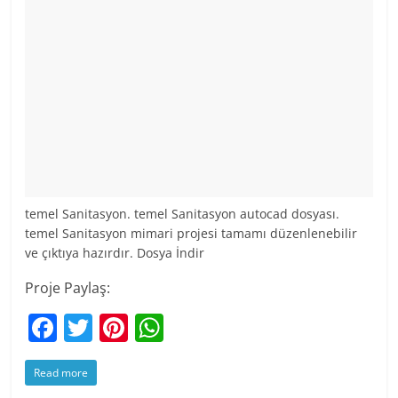
temel Sanitasyon. temel Sanitasyon autocad dosyası.
temel Sanitasyon mimari projesi tamamı düzenlenebilir
ve çıktıya hazırdır. Dosya İndir
Proje Paylaş:
F
T
Pi
W
a
w
nt
h
Read more
c
itt
er
at