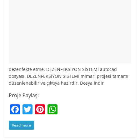
dezenfekte etme. DEZENFEKSİYON SİSTEMİ autocad
dosyası. DEZENFEKSİYON SİSTEMİ mimari projesi tamamı
düzenlenebilir ve çıktıya hazırdır. Dosya İndir
Proje Paylaş:
F
T
Pi
W
a
w
nt
h
Read more
c
itt
er
at
e
er
e
s