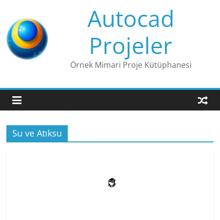
Skip
Autocad
to
content
Projeler
Örnek Mimari Proje Kütüphanesi
Su ve Atıksu