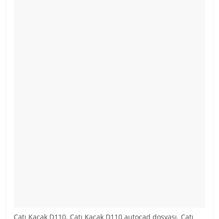
Çatı Kaçak D110. Çatı Kaçak D110 autocad dosyası. Çatı