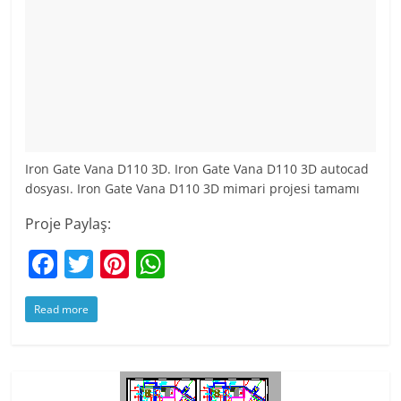
Iron Gate Vana D110 3D. Iron Gate Vana D110 3D autocad
dosyası. Iron Gate Vana D110 3D mimari projesi tamamı
Proje Paylaş:
F
T
Pi
W
a
w
nt
h
Read more
c
itt
er
at
e
er
e
s
b
st
A