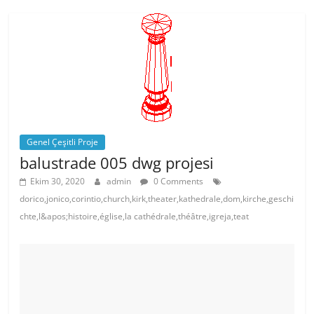
b
st
A
o
p
o
p
k
Genel Çeşitli Proje
balustrade 005 dwg projesi
Ekim 30, 2020
admin
0 Comments
dorico,jonico,corintio,church,kirk,theater,kathedrale,dom,kirche,geschi
chte,l&apos;histoire,église,la cathédrale,théâtre,igreja,teat