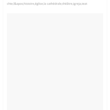
chte,l&apos;histoire,église,la cathédrale,théâtre,igreja,teat