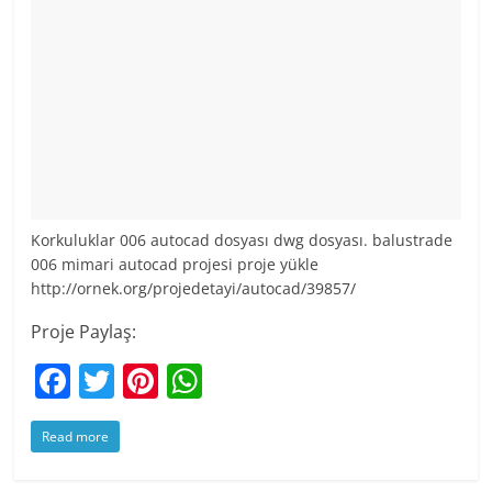
Korkuluklar 006 autocad dosyası dwg dosyası. balustrade
006 mimari autocad projesi proje yükle
http://ornek.org/projedetayi/autocad/39857/
Proje Paylaş:
F
T
Pi
W
a
w
nt
h
Read more
c
itt
er
at
e
er
e
s