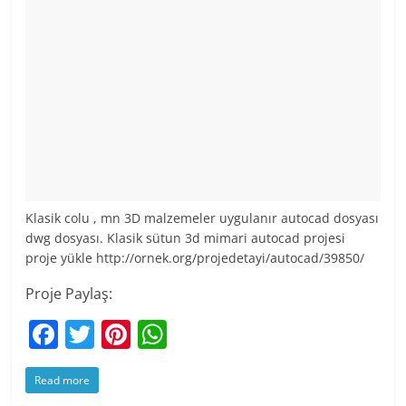
Klasik colu , mn 3D malzemeler uygulanır autocad dosyası
dwg dosyası. Klasik sütun 3d mimari autocad projesi
proje yükle http://ornek.org/projedetayi/autocad/39850/
Proje Paylaş:
F
T
Pi
W
a
w
nt
h
Read more
c
itt
er
at