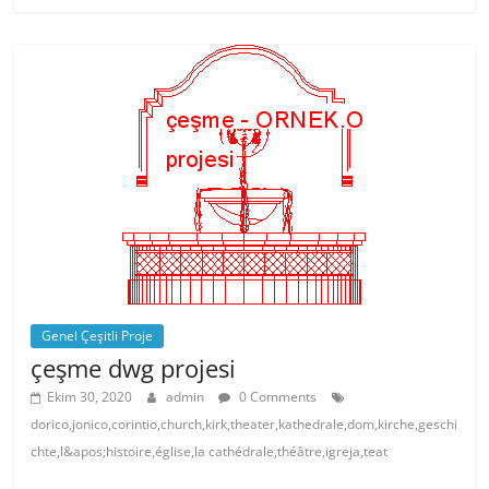
e
er
e
s
b
st
A
o
p
o
p
k
Genel Çeşitli Proje
çeşme dwg projesi
Ekim 30, 2020
admin
0 Comments
dorico,jonico,corintio,church,kirk,theater,kathedrale,dom,kirche,geschi
chte,l&apos;histoire,église,la cathédrale,théâtre,igreja,teat