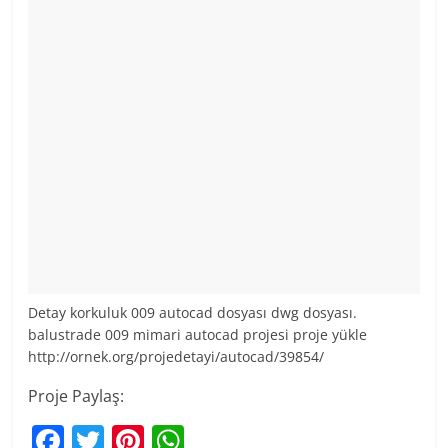
Detay korkuluk 009 autocad dosyası dwg dosyası.
balustrade 009 mimari autocad projesi proje yükle
http://ornek.org/projedetayi/autocad/39854/
Proje Paylaş:
F
T
Pi
W