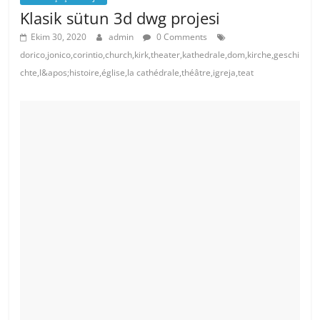
Klasik sütun 3d dwg projesi
Ekim 30, 2020
admin
0 Comments
dorico,jonico,corintio,church,kirk,theater,kathedrale,dom,kirche,geschi
chte,l&apos;histoire,église,la cathédrale,théâtre,igreja,teat