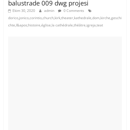
balustrade 009 dwg projesi
Ekim 30, 2020
admin
0 Comments
dorico,jonico,corintio,church,kirk,theater,kathedrale,dom,kirche,geschi
chte,l&apos;histoire,église,la cathédrale,théâtre,igreja,teat