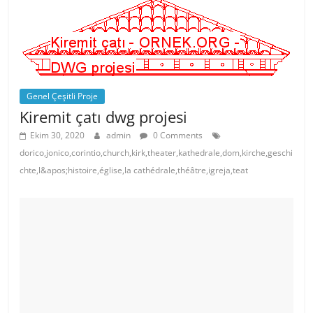
o
p
o
p
k
Genel Çeşitli Proje
Kiremit çatı dwg projesi
Ekim 30, 2020
admin
0 Comments
dorico,jonico,corintio,church,kirk,theater,kathedrale,dom,kirche,geschi
chte,l&apos;histoire,église,la cathédrale,théâtre,igreja,teat