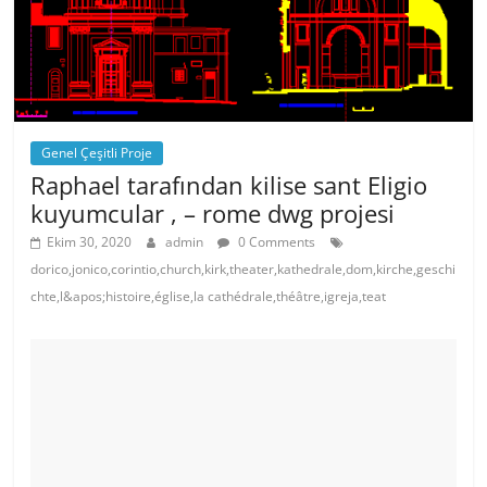
Genel Çeşitli Proje
Raphael tarafından kilise sant Eligio
kuyumcular , – rome dwg projesi
Ekim 30, 2020
admin
0 Comments
dorico,jonico,corintio,church,kirk,theater,kathedrale,dom,kirche,geschi
chte,l&apos;histoire,église,la cathédrale,théâtre,igreja,teat