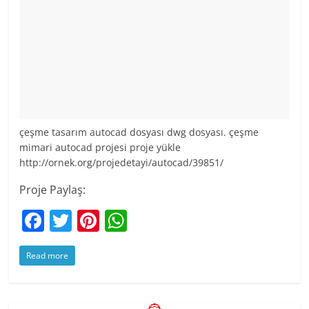
çeşme tasarım autocad dosyası dwg dosyası. çeşme
mimari autocad projesi proje yükle
http://ornek.org/projedetayi/autocad/39851/
Proje Paylaş:
F
T
Pi
W
a
w
nt
h
Read more
c
itt
er
at
e
er
e
s
b
st
A