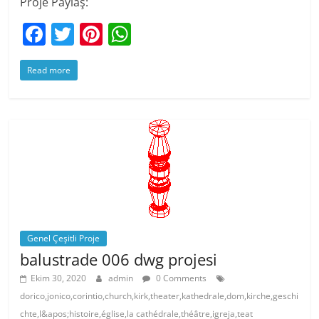
Proje Paylaş:
F
T
Pi
W
a
w
nt
h
Read more
c
itt
er
at
e
er
e
s
b
st
A
o
p
o
p
k
Genel Çeşitli Proje
balustrade 006 dwg projesi
Ekim 30, 2020
admin
0 Comments
dorico,jonico,corintio,church,kirk,theater,kathedrale,dom,kirche,geschi
chte,l&apos;histoire,église,la cathédrale,théâtre,igreja,teat