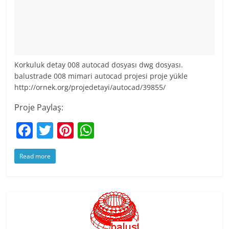
Korkuluk detay 008 autocad dosyası dwg dosyası.
balustrade 008 mimari autocad projesi proje yükle
http://ornek.org/projedetayi/autocad/39855/
Proje Paylaş:
F
T
Pi
W
a
w
nt
h
Read more
c
itt
er
at
e
er
e
s
b
st
A
o
p
o
p