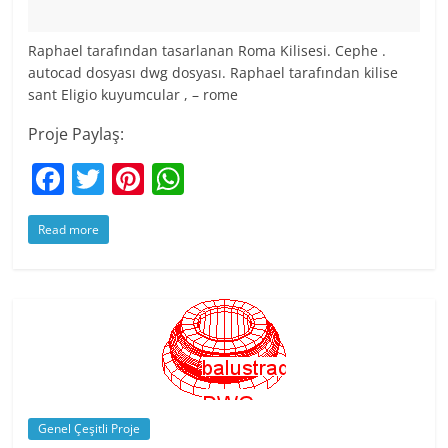
Raphael tarafından tasarlanan Roma Kilisesi. Cephe .
autocad dosyası dwg dosyası. Raphael tarafından kilise
sant Eligio kuyumcular , – rome
Proje Paylaş:
F
T
Pi
W
a
w
nt
h
Read more
c
itt
er
at
e
er
e
s
b
st
A
o
p
o
p
k
Genel Çeşitli Proje