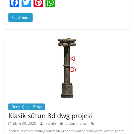
F
T
Pi
W
a
w
nt
h
Read more
c
itt
er
at
e
er
e
s
b
st
A
o
p
o
p
k
Genel Çeşitli Proje
Klasik sütun 3d dwg projesi
Ekim 30, 2020
admin
0 Comments
dorico,jonico,corintio,church,kirk,theater,kathedrale,dom,kirche,geschi