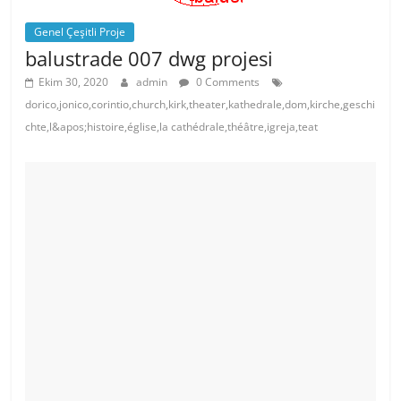
k
Genel Çeşitli Proje
balustrade 007 dwg projesi
Ekim 30, 2020
admin
0 Comments
dorico,jonico,corintio,church,kirk,theater,kathedrale,dom,kirche,geschi
chte,l&apos;histoire,église,la cathédrale,théâtre,igreja,teat