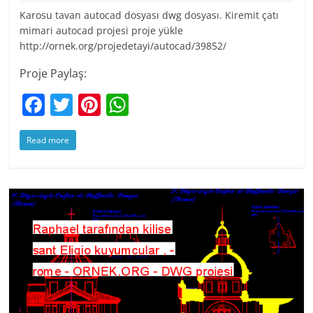
Karosu tavan autocad dosyası dwg dosyası. Kiremit çatı
mimari autocad projesi proje yükle
http://ornek.org/projedetayi/autocad/39852/
Proje Paylaş:
F
T
Pi
W
a
w
nt
h
Read more
c
itt
er
at
e
er
e
s
b
st
A
o
p
o
p
k