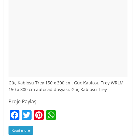
Güç Kablosu Trey 150 x 300 cm. Güç Kablosu Trey WRLM
150 x 300 cm autocad dosyası. Güç Kablosu Trey
Proje Paylaş:
F
T
Pi
W
a
w
nt
h
Read more
c
itt
er
at