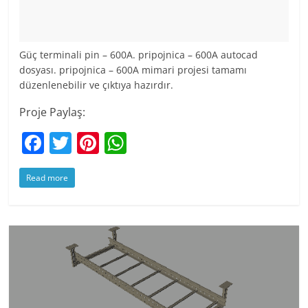
Güç terminali pin – 600A. pripojnica – 600A autocad
dosyası. pripojnica – 600A mimari projesi tamamı
düzenlenebilir ve çıktıya hazırdır.
Proje Paylaş:
F
T
Pi
W
a
w
nt
h
Read more
c
itt
er
at
e
er
e
s
b
st
A
o
p
o
p
k