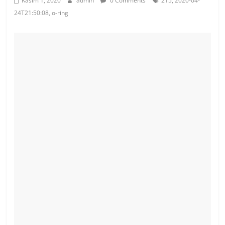
Kasım 1, 2020
admin
0 Comments
215, 2020-04-
24T21:50:08, o-ring