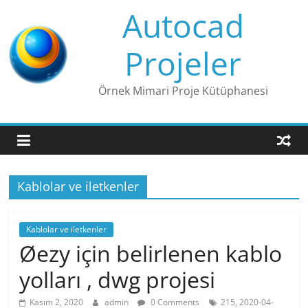
Skip
Autocad
to
content
Projeler
Örnek Mimari Proje Kütüphanesi
Kablolar ve iletkenler
Kablolar ve iletkenler
Øezy için belirlenen kablo
yolları , dwg projesi
Kasım 2, 2020
admin
0 Comments
215, 2020-04-