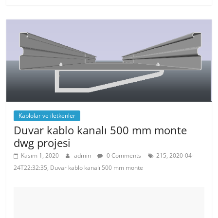
e
er
e
s
b
st
A
o
p
o
p
k
Kablolar ve iletkenler
Duvar kablo kanalı 500 mm monte
dwg projesi
Kasım 1, 2020
admin
0 Comments
215, 2020-04-
24T22:32:35, Duvar kablo kanalı 500 mm monte