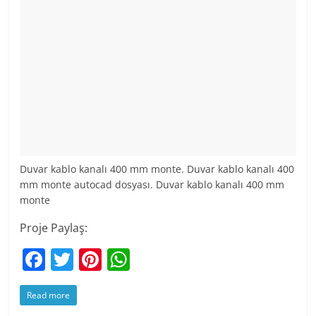
Duvar kablo kanalı 400 mm monte. Duvar kablo kanalı 400
mm monte autocad dosyası. Duvar kablo kanalı 400 mm
monte
Proje Paylaş:
F
T
Pi
W
a
w
nt
h
Read more
c
itt
er
at