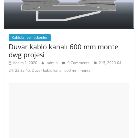
k
Kablolar ve iletkenler
Duvar kablo kanalı 600 mm monte
dwg projesi
Kasım 1, 2020
admin
0 Comments
215, 2020-04-
24T22:32:45, Duvar kablo kanalı 600 mm monte