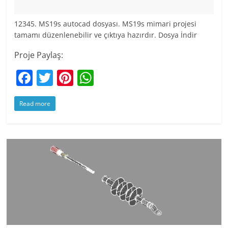
12345. MS19s autocad dosyası. MS19s mimari projesi
tamamı düzenlenebilir ve çıktıya hazırdır. Dosya İndir
Proje Paylaş:
F
T
Pi
W
a
w
nt
h
Read more
c
itt
er
at
e
er
e
s
b
st
A
o
p
o
p
k