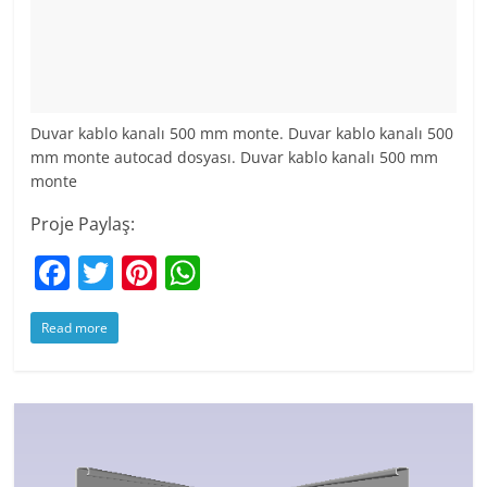
Duvar kablo kanalı 500 mm monte. Duvar kablo kanalı 500
mm monte autocad dosyası. Duvar kablo kanalı 500 mm
monte
Proje Paylaş:
F
T
Pi
W
a
w
nt
h
Read more
c
itt
er
at
e
er
e
s
b
st
A
o
p
o
p