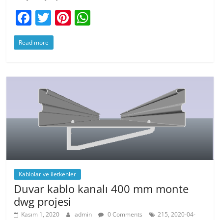
F
T
Pi
W
a
w
nt
h
Read more
c
itt
er
at
e
er
e
s
b
st
A
o
p
o
p
k
Kablolar ve iletkenler
Duvar kablo kanalı 400 mm monte
dwg projesi
Kasım 1, 2020
admin
0 Comments
215, 2020-04-