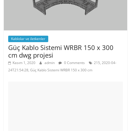
o
p
k
Kablolar ve iletkenler
Güç Kablo Sistemi WRBR 150 x 300
cm dwg projesi
Kasım 1, 2020
admin
0 Comments
215, 2020-04-
24T21:54:28, Güç Kablo Sistemi WRBR 150 x 300 cm