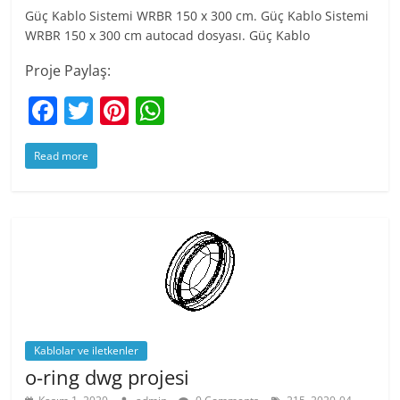
Güç Kablo Sistemi WRBR 150 x 300 cm. Güç Kablo Sistemi
WRBR 150 x 300 cm autocad dosyası. Güç Kablo
Proje Paylaş:
F
T
Pi
W
a
w
nt
h
Read more
c
itt
er
at
e
er
e
s
b
st
A
o
p
o
p
k
Kablolar ve iletkenler
o-ring dwg projesi