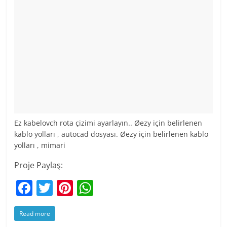
Ez kabelovch rota çizimi ayarlayın.. Øezy için belirlenen
kablo yolları , autocad dosyası. Øezy için belirlenen kablo
yolları , mimari
Proje Paylaş:
F
T
Pi
W
a
w
nt
h
Read more
c
itt
er
at