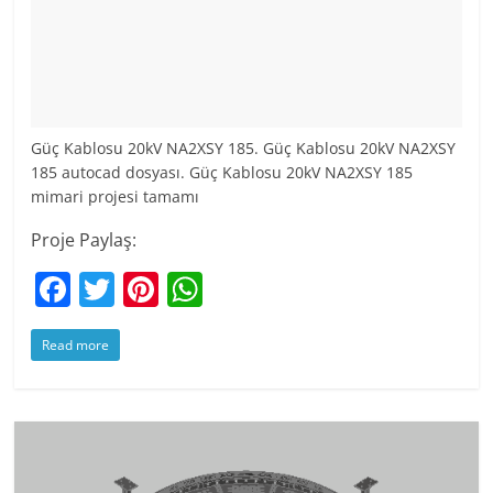
Güç Kablosu 20kV NA2XSY 185. Güç Kablosu 20kV NA2XSY
185 autocad dosyası. Güç Kablosu 20kV NA2XSY 185
mimari projesi tamamı
Proje Paylaş:
F
T
Pi
W
a
w
nt
h
Read more
c
itt
er
at
e
er
e
s
b
st
A
o
p