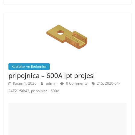
e
er
e
s
b
st
A
o
p
o
p
k
Kablolar ve iletkenler
pripojnica – 600A ipt projesi
Kasım 1, 2020
admin
0 Comments
215, 2020-04-
24T21:56:43, pripojnica - 600A