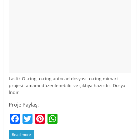
Lastik O -ring. o-ring autocad dosyası. o-ring mimari
projesi tamamı düzenlenebilir ve çıktıya hazırdır. Dosya
İndir
Proje Paylaş:
F
T
Pi
W
a
w
nt
h
Read more
c
itt
er
at