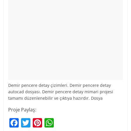
Demir pencere detay çizimleri. Demir pencere detay
autocad dosyası. Demir pencere detay mimari projesi
tamamı düzenlenebilir ve çıktıya hazırdır. Dosya
Proje Paylaş:
F
T
Pi
W