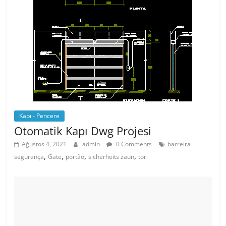
Kapı - Pencere
Otomatik Kapı Dwg Projesi
Ağustos 4, 2021
admin
0 Comments
barreira
,
,
,
,
segurança
Gate
portão
sicherheits zaun
tor