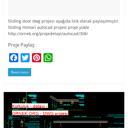
Sliding door dwg projesi aşağıda link olarak paylaşılmıştır.
Sliding mimari autocad projesi proje yükle
http://ornek.org/projedetayi/autocad/308/
Proje Paylaş:
F
T
Pi
W
a
w
nt
h
Read more
c
itt
er
at
e
er
e
s
b
st
A
o
p
o
p
k