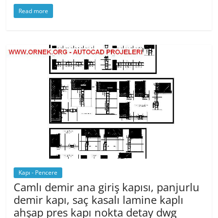
a
w
nt
h
Read more
c
itt
er
at
e
er
e
s
b
st
A
o
p
o
p
k
Kapı - Pencere
Camlı demir ana giriş kapısı, panjurlu
demir kapı, saç kasalı lamine kaplı
ahşap pres kapı nokta detay dwg