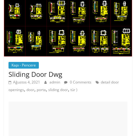
Kapı - Pencere
Sliding Door Dwg
Ağustos 4, 2021
admin
0 Comments
detail door
,
,
,
,
openings
door
porta
sliding door
tür )