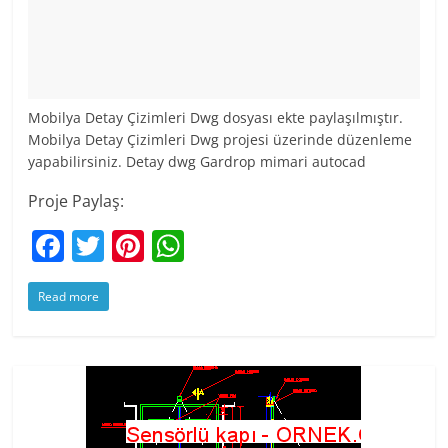
Mobilya Detay Çizimleri Dwg dosyası ekte paylaşılmıştır.
Mobilya Detay Çizimleri Dwg projesi üzerinde düzenleme
yapabilirsiniz. Detay dwg Gardrop mimari autocad
Proje Paylaş:
F
T
Pi
W
a
w
nt
h
Read more
c
itt
er
at
e
er
e
s
b
st
A
o
p
o
p