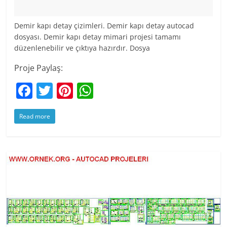
Demir kapı detay çizimleri. Demir kapı detay autocad
dosyası. Demir kapı detay mimari projesi tamamı
düzenlenebilir ve çıktıya hazırdır. Dosya
Proje Paylaş:
F
T
Pi
W
a
w
nt
h
Read more
c
itt
er
at
e
er
e
s
b
st
A
o
p
o
p
k