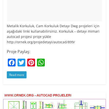
Metalik Korkuluk, Cam Korkuluk Detayı Dwg projeleri için
aşağıdaki linki kullanabilirsiniz. Korkuluk – detayı mimari
autocad projesi proje yükle
http://ornek.org/projedetayi/autocad/899/
Proje Paylaş:
F
T
Pi
W
a
w
nt
h
Read more
c
itt
er
at
e
er
e
s
b
st
A
o
p