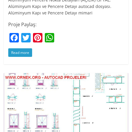
Alüminyum Kapı ve Pencere Detayı autocad dosyası.
Alüminyum Kapı ve Pencere Detayı mimari
Proje Paylaş:
F
T
Pi
W
a
w
nt
h
Read more
c
itt
er
at
e
er
e
s
b
st
A
o
p
o
p
k