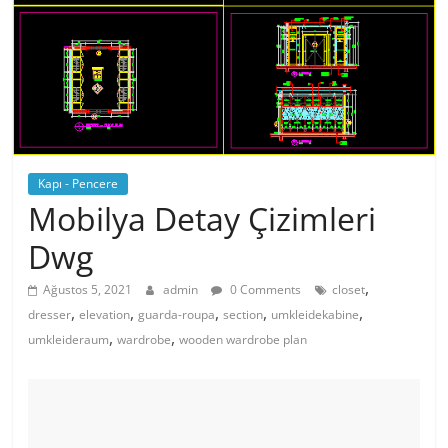
Kapı - Pencere
Mobilya Detay Çizimleri
Dwg
,
Ağustos 5, 2021
admin
0 Comments
closet
,
,
,
,
,
dresser
elevation
guarda-roupa
section
umkleidekabine
,
,
umkleideraum
wardrobe
wooden wardrobe plan