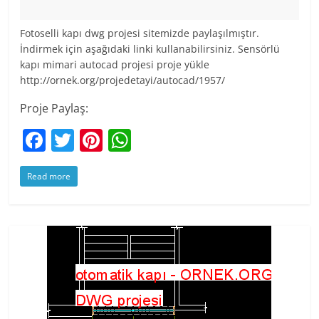
Fotoselli kapı dwg projesi sitemizde paylaşılmıştır.
İndirmek için aşağıdaki linki kullanabilirsiniz. Sensörlü
kapı mimari autocad projesi proje yükle
http://ornek.org/projedetayi/autocad/1957/
Proje Paylaş:
F
T
Pi
W
a
w
nt
h
Read more
c
itt
er
at
e
er
e
s
b
st
A
o
p
o
p
k