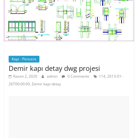
o
p
k
Kapı - Pencere
Demir kapı detay dwg projesi
Kasım 2, 2020
admin
0 Comments
114, 2013-01-
26T00:00:00, Demir kapı detay