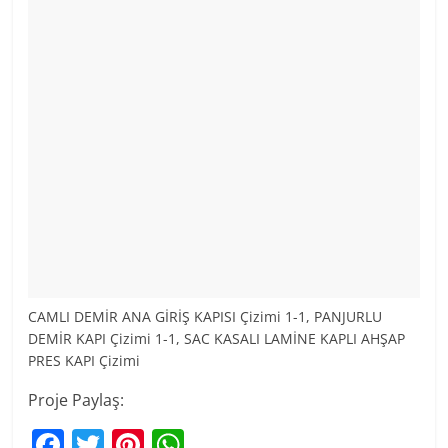
CAMLI DEMİR ANA GİRİŞ KAPISI Çizimi 1-1, PANJURLU
DEMİR KAPI Çizimi 1-1, SAC KASALI LAMİNE KAPLI AHŞAP
PRES KAPI Çizimi
Proje Paylaş:
F
T
Pi
W