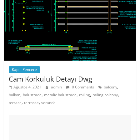
Kapı - Pencere
Cam Korkuluk Detayı Dwg
,
Ağustos 4, 2021
admin
0 Comments
balcony
,
,
,
,
,
balkon
balustrade
metalic balustrade
railing
railing balcony
,
,
terrace
terrasse
veranda