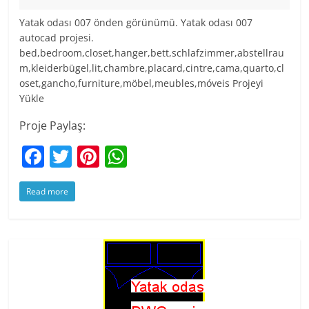
Yatak odası 007 önden görünümü. Yatak odası 007
autocad projesi.
bed,bedroom,closet,hanger,bett,schlafzimmer,abstellrau
m,kleiderbügel,lit,chambre,placard,cintre,cama,quarto,cl
oset,gancho,furniture,möbel,meubles,móveis Projeyi
Yükle
Proje Paylaş:
F
T
Pi
W
a
w
nt
h
Read more
c
itt
er
at
e
er
e
s
b
st
A
o
p
o
p