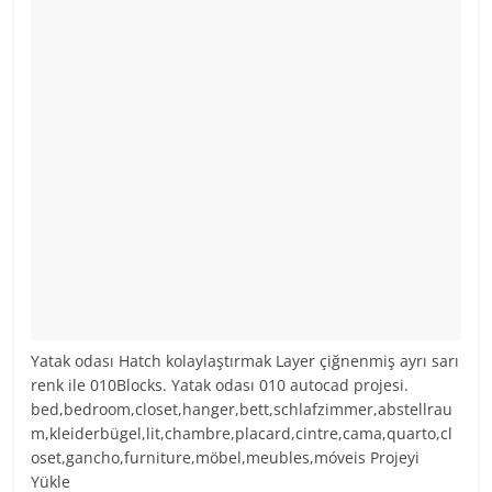
Yatak odası Hatch kolaylaştırmak Layer çiğnenmiş ayrı sarı
renk ile 010Blocks. Yatak odası 010 autocad projesi.
bed,bedroom,closet,hanger,bett,schlafzimmer,abstellrau
m,kleiderbügel,lit,chambre,placard,cintre,cama,quarto,cl
oset,gancho,furniture,möbel,meubles,móveis Projeyi
Yükle