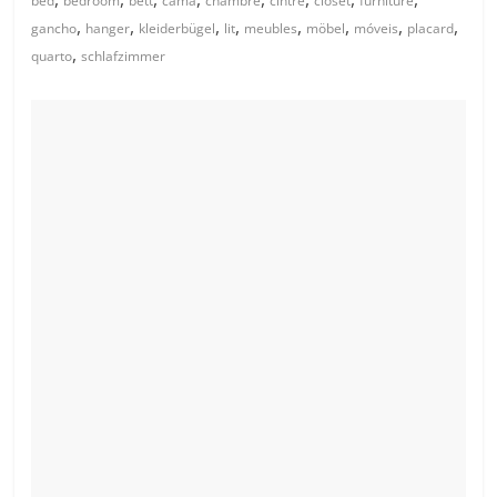
bed
bedroom
bett
cama
chambre
cintre
closet
furniture
,
,
,
,
,
,
,
,
gancho
hanger
kleiderbügel
lit
meubles
möbel
móveis
placard
,
quarto
schlafzimmer