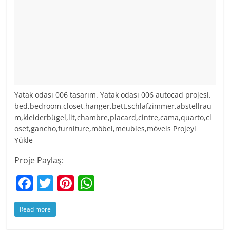
Yatak odası 006 tasarım. Yatak odası 006 autocad projesi.
bed,bedroom,closet,hanger,bett,schlafzimmer,abstellrau
m,kleiderbügel,lit,chambre,placard,cintre,cama,quarto,cl
oset,gancho,furniture,möbel,meubles,móveis Projeyi
Yükle
Proje Paylaş:
F
T
Pi
W
a
w
nt
h
Read more
c
itt
er
at