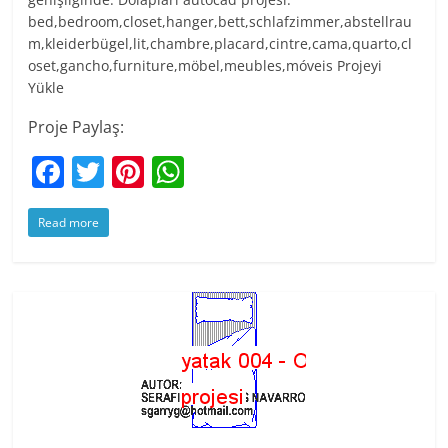
bed,bedroom,closet,hanger,bett,schlafzimmer,abstellrau
m,kleiderbügel,lit,chambre,placard,cintre,cama,quarto,cl
oset,gancho,furniture,möbel,meubles,móveis Projeyi
Yükle
Proje Paylaş:
F
T
Pi
W
a
w
nt
h
Read more
c
itt
er
at
e
er
e
s
b
st
A
o
p
o
p
k