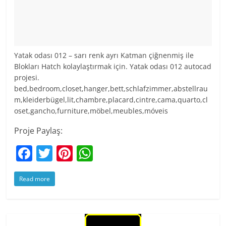
Yatak odası 012 – sarı renk ayrı Katman çiğnenmiş ile
Blokları Hatch kolaylaştırmak için. Yatak odası 012 autocad
projesi.
bed,bedroom,closet,hanger,bett,schlafzimmer,abstellrau
m,kleiderbügel,lit,chambre,placard,cintre,cama,quarto,cl
oset,gancho,furniture,möbel,meubles,móveis
Proje Paylaş:
F
T
Pi
W
a
w
nt
h
Read more
c
itt
er
at
e
er
e
s
b
st
A