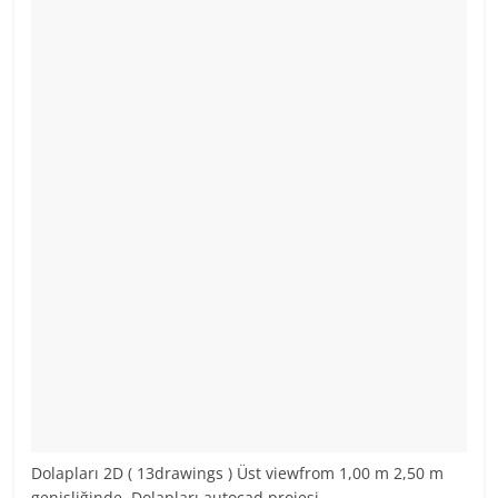
Dolapları 2D ( 13drawings ) Üst viewfrom 1,00 m 2,50 m
genişliğinde. Dolapları autocad projesi.