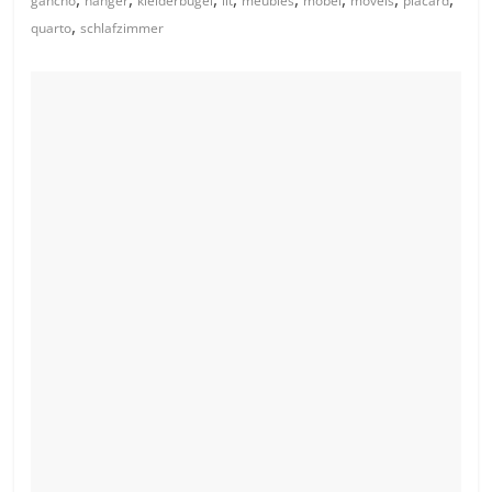
gancho
hanger
kleiderbügel
lit
meubles
möbel
móveis
placard
,
quarto
schlafzimmer