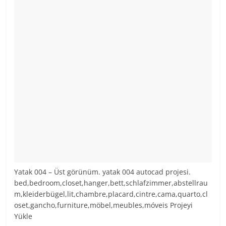
Yatak 004 – Üst görünüm. yatak 004 autocad projesi.
bed,bedroom,closet,hanger,bett,schlafzimmer,abstellrau
m,kleiderbügel,lit,chambre,placard,cintre,cama,quarto,cl
oset,gancho,furniture,möbel,meubles,móveis Projeyi
Yükle