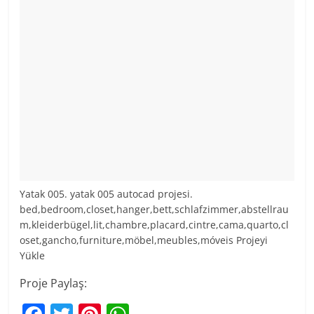
Yatak 005. yatak 005 autocad projesi.
bed,bedroom,closet,hanger,bett,schlafzimmer,abstellrau
m,kleiderbügel,lit,chambre,placard,cintre,cama,quarto,cl
oset,gancho,furniture,möbel,meubles,móveis Projeyi
Yükle
Proje Paylaş: