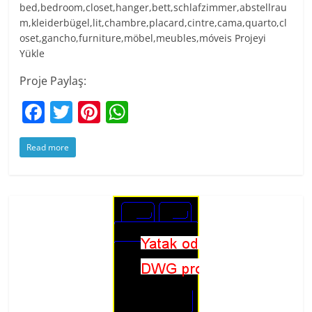
bed,bedroom,closet,hanger,bett,schlafzimmer,abstellrau
m,kleiderbügel,lit,chambre,placard,cintre,cama,quarto,cl
oset,gancho,furniture,möbel,meubles,móveis Projeyi
Yükle
Proje Paylaş:
F
T
Pi
W
a
w
nt
h
Read more
c
itt
er
at
e
er
e
s
b
st
A
o
p
o
p
k