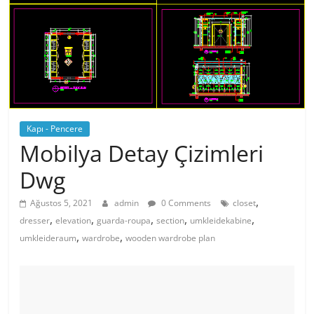
Kapı - Pencere
Mobilya Detay Çizimleri
Dwg
,
Ağustos 5, 2021
admin
0 Comments
closet
,
,
,
,
,
dresser
elevation
guarda-roupa
section
umkleidekabine
,
,
umkleideraum
wardrobe
wooden wardrobe plan