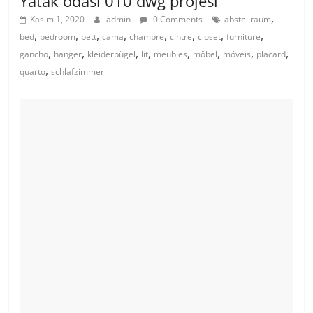
Yatak odası 010 dwg projesi
,
Kasım 1, 2020
admin
0 Comments
abstellraum
,
,
,
,
,
,
,
,
bed
bedroom
bett
cama
chambre
cintre
closet
furniture
,
,
,
,
,
,
,
,
gancho
hanger
kleiderbügel
lit
meubles
möbel
móveis
placard
,
quarto
schlafzimmer