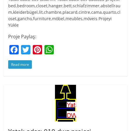
bed,bedroom,closet,hanger,bett,schlafzimmer,abstellrau
m,kleiderbügel,lit,chambre,placard,cintre,cama,quarto,cl
oset,gancho,furniture,möbel,meubles,móveis Projeyi
Yükle
Proje Paylaş:
F
T
Pi
W
a
w
nt
h
Read more
c
itt
er
at
e
er
e
s
b
st
A
o
p
o
p
k