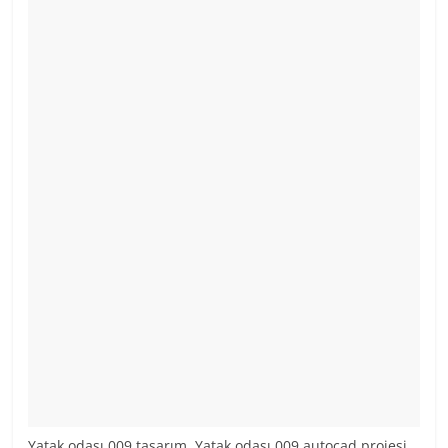
Yatak odası 009 tasarım. Yatak odası 009 autocad projesi.