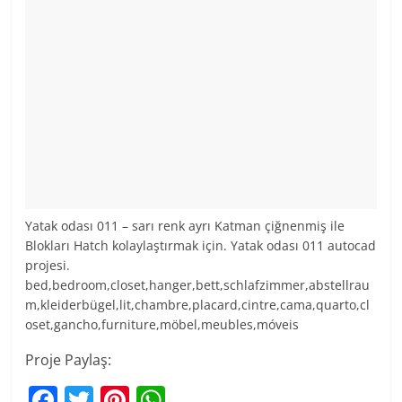
Yatak odası 011 – sarı renk ayrı Katman çiğnenmiş ile
Blokları Hatch kolaylaştırmak için. Yatak odası 011 autocad
projesi.
bed,bedroom,closet,hanger,bett,schlafzimmer,abstellrau
m,kleiderbügel,lit,chambre,placard,cintre,cama,quarto,cl
oset,gancho,furniture,möbel,meubles,móveis
Proje Paylaş:
F
T
Pi
W