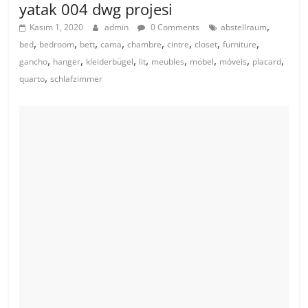
yatak 004 dwg projesi
,
Kasım 1, 2020
admin
0 Comments
abstellraum
,
,
,
,
,
,
,
,
bed
bedroom
bett
cama
chambre
cintre
closet
furniture
,
,
,
,
,
,
,
,
gancho
hanger
kleiderbügel
lit
meubles
möbel
móveis
placard
,
quarto
schlafzimmer