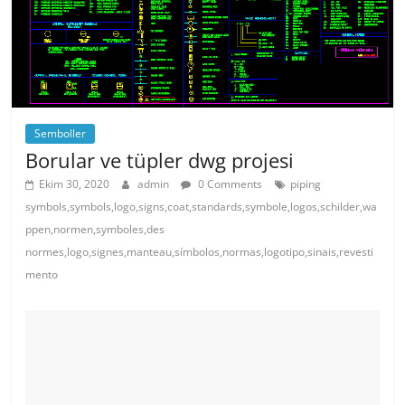
Semboller
Borular ve tüpler dwg projesi
Ekim 30, 2020
admin
0 Comments
piping
symbols,symbols,logo,signs,coat,standards,symbole,logos,schilder,wa
ppen,normen,symboles,des
normes,logo,signes,manteau,símbolos,normas,logotipo,sinais,revesti
mento