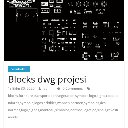
Semboller
Blocks dwg projesi
Ekim 30, 2020
admin
0 Comments
blocks,furniture,transportation,vegetation,symbols,logo,signs,coat,sta
ndards,symbole,logos,schilder,wappen,normen,symboles,des
normes,logo,signes,manteau,símbolos,normas,logotipo,sinais,revesti
mento