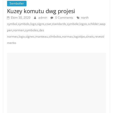
Semboller
Kuzey komutu dwg projesi
Ekim 30, 2020
admin
0 Comments
north
symbol,symbols,logo,signs,coat,standards,symbole,logos,schilder,wap
pen,normen,symboles,des
normes,logo,signes,manteau,símbolos,normas,logotipo,sinais,revesti
mento