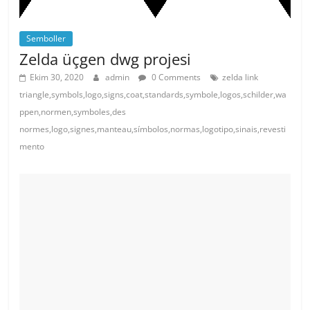
Semboller
Zelda üçgen dwg projesi
Ekim 30, 2020
admin
0 Comments
zelda link
triangle,symbols,logo,signs,coat,standards,symbole,logos,schilder,wa
ppen,normen,symboles,des
normes,logo,signes,manteau,símbolos,normas,logotipo,sinais,revesti
mento