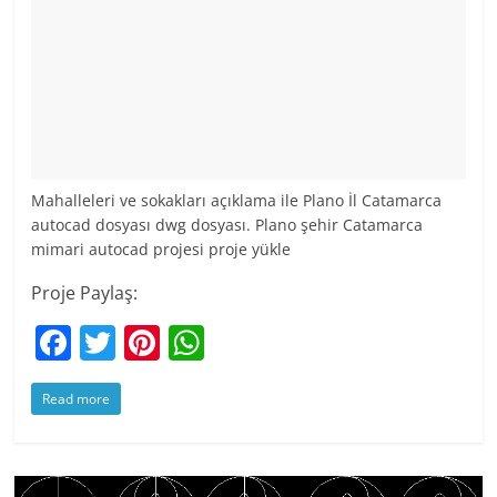
Mahalleleri ve sokakları açıklama ile Plano İl Catamarca
autocad dosyası dwg dosyası. Plano şehir Catamarca
mimari autocad projesi proje yükle
Proje Paylaş:
F
T
Pi
W
a
w
nt
h
Read more
c
itt
er
at
e
er
e
s
b
st
A