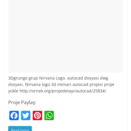
3Dgrunge grup Nirvana Logo. autocad dosyası dwg
dosyası. Nirvana logo 3d mimari autocad projesi proje
yükle http://ornek.org/projedetayi/autocad/25834/
Proje Paylaş:
F
T
Pi
W
a
w
nt
h
Read more