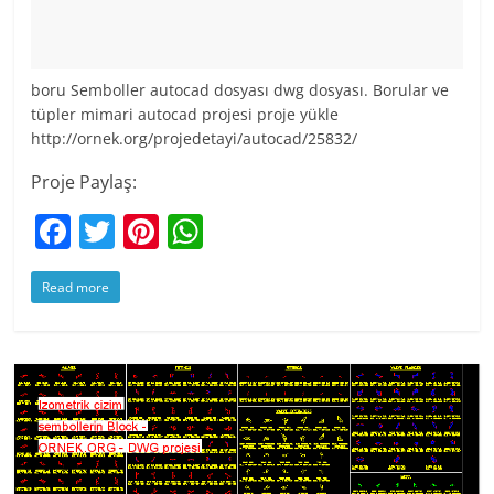
boru Semboller autocad dosyası dwg dosyası. Borular ve
tüpler mimari autocad projesi proje yükle
http://ornek.org/projedetayi/autocad/25832/
Proje Paylaş:
F
T
Pi
W
a
w
nt
h
Read more
c
itt
er
at
e
er
e
s
b
st
A
o
p
o
p
k