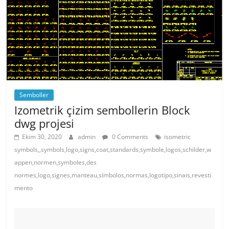
Semboller
Izometrik çizim sembollerin Block
dwg projesi
Ekim 30, 2020
admin
0 Comments
isometric
symbols,,symbols,logo,signs,coat,standards,symbole,logos,schilder,w
appen,normen,symboles,des
normes,logo,signes,manteau,símbolos,normas,logotipo,sinais,revesti
mento