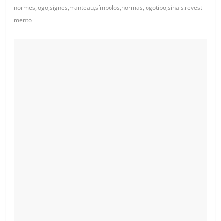
normes,logo,signes,manteau,símbolos,normas,logotipo,sinais,revesti
mento