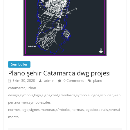
Semboller
Plano şehir Catamarca dwg projesi
Ekim 30, 2020
admin
0 Comments
plano
catamarca,urban
design,symbols,logo,signs,coat,standards,symbole,logos,schilder,wap
pen,normen,symboles,des
normes,logo,signes,manteau,símbolos,normas,logotipo,sinais,revesti
mento