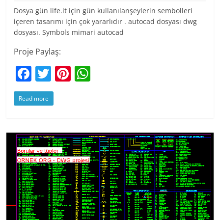
Dosya gün life.it için gün kullanılanşeylerin sembolleri
içeren tasarımı için çok yararlıdır . autocad dosyası dwg
dosyası. Symbols mimari autocad
Proje Paylaş:
F
T
Pi
W
a
w
nt
h
Read more
c
itt
er
at
e
er
e
s
b
st
A
o
p
o
p
k