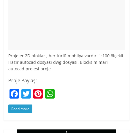
Projeler 2D bloklar , her türlü mobilya vardır. 1:100 ölçekli
Hazır autocad dosyası dwg dosyası. Blocks mimari
autocad projesi proje
Proje Paylaş:
F
T
Pi
W
a
w
nt
h
Read more
c
itt
er
at
e
er
e
s
b
st
A