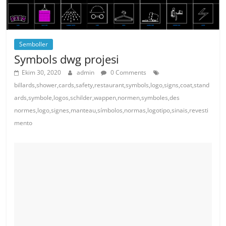
Semboller
Symbols dwg projesi
Ekim 30, 2020
admin
0 Comments
billards,shower,cards,safety,restaurant,symbols,logo,signs,coat,stand
ards,symbole,logos,schilder,wappen,normen,symboles,des
normes,logo,signes,manteau,símbolos,normas,logotipo,sinais,revesti
mento