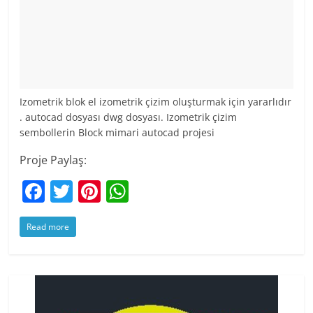
Izometrik blok el izometrik çizim oluşturmak için yararlıdır
. autocad dosyası dwg dosyası. Izometrik çizim
sembollerin Block mimari autocad projesi
Proje Paylaş:
F
T
Pi
W
a
w
nt
h
Read more
c
itt
er
at
e
er
e
s
b
st
A
o
p