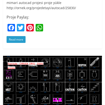
mimari autocad projesi proje yükle
http://ornek.org/projedetayi/autocad/25830/
Proje Paylaş:
F
T
Pi
W
a
w
nt
h
Read more
c
itt
er
at
e
er
e
s
b
st
A
o
p
o
p
k