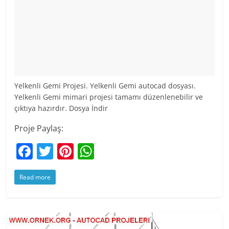
Yelkenli Gemi Projesi. Yelkenli Gemi autocad dosyası.
Yelkenli Gemi mimari projesi tamamı düzenlenebilir ve
çıktıya hazırdır. Dosya İndir
Proje Paylaş:
F
T
Pi
W
a
w
nt
h
Read more
c
itt
er
at
e
er
e
s
b
st
A