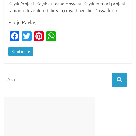
Kayık Projesi. Kayık autocad dosyası. Kayık mimari projesi
tamamı düzenlenebilir ve çıktıya hazırdır. Dosya İndir
Proje Paylaş:
F
T
Pi
W
a
w
nt
h
Read more
c
itt
er
at
e
er
e
s
b
st
A
o
p
o
p
k