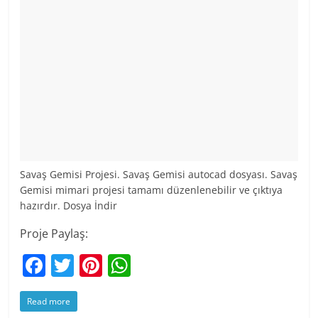
Savaş Gemisi Projesi. Savaş Gemisi autocad dosyası. Savaş
Gemisi mimari projesi tamamı düzenlenebilir ve çıktıya
hazırdır. Dosya İndir
Proje Paylaş:
F
T
Pi
W
a
w
nt
h
Read more
c
itt
er
at