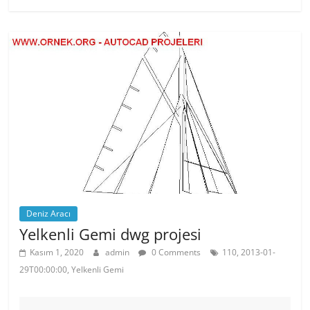
e
er
e
s
b
st
A
o
p
o
p
k
Deniz Aracı
Yelkenli Gemi dwg projesi
Kasım 1, 2020
admin
0 Comments
110, 2013-01-
29T00:00:00, Yelkenli Gemi