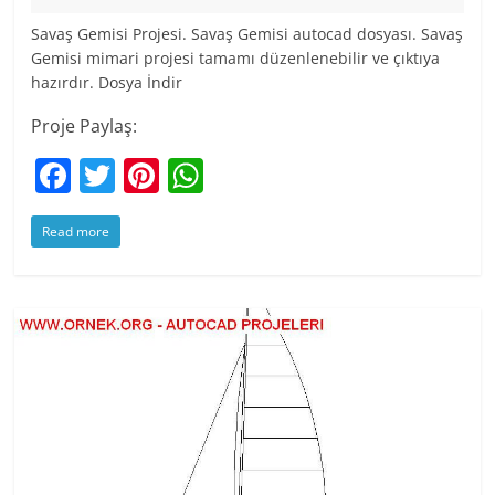
Savaş Gemisi Projesi. Savaş Gemisi autocad dosyası. Savaş
Gemisi mimari projesi tamamı düzenlenebilir ve çıktıya
hazırdır. Dosya İndir
Proje Paylaş:
F
T
Pi
W
a
w
nt
h
Read more
c
itt
er
at
e
er
e
s
b
st
A
o
p
o
p
k