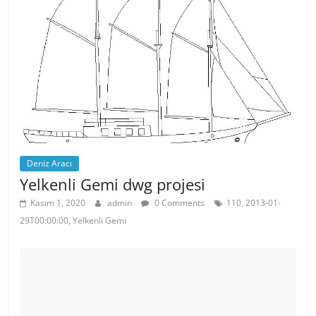
o
p
o
p
k
Deniz Aracı
Yelkenli Gemi dwg projesi
Kasım 1, 2020
admin
0 Comments
110, 2013-01-
29T00:00:00, Yelkenli Gemi