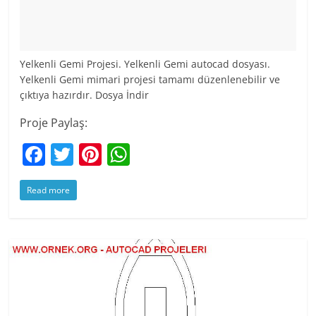
Yelkenli Gemi Projesi. Yelkenli Gemi autocad dosyası.
Yelkenli Gemi mimari projesi tamamı düzenlenebilir ve
çıktıya hazırdır. Dosya İndir
Proje Paylaş:
F
T
Pi
W
a
w
nt
h
Read more
c
itt
er
at
e
er
e
s
b
st
A
o
p
o
p
k