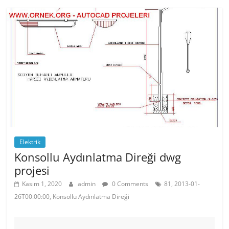
b
st
A
o
p
o
p
k
Elektrik
Konsollu Aydınlatma Direği dwg
projesi
Kasım 1, 2020
admin
0 Comments
81, 2013-01-
26T00:00:00, Konsollu Aydınlatma Direği