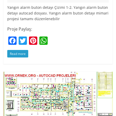
Yangın alarm buton detayı Çizimi 1-2. Yangın alarm buton
detayı autocad dosyası. Yangın alarm buton detayı mimari
projesi tamamı düzenlenebilir
Proje Paylaş:
F
T
Pi
W
a
w
nt
h
Read more
c
itt
er
at
e
er
e
s
b
st
A
o
p
o
p
k