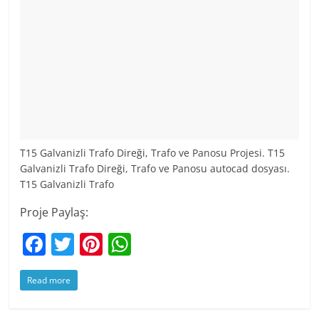
T15 Galvanizli Trafo Direği, Trafo ve Panosu Projesi. T15
Galvanizli Trafo Direği, Trafo ve Panosu autocad dosyası.
T15 Galvanizli Trafo
Proje Paylaş:
F
T
Pi
W
a
w
nt
h
Read more
c
itt
er
at
e
er
e
s