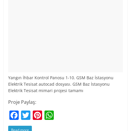
Yangın İhbar Kontrol Panosu 1-10. GSM Baz İstasyonu
Elektrik Tesisat autocad dosyası. GSM Baz İstasyonu
Elektrik Tesisat mimari projesi tamamı
Proje Paylaş:
F
T
Pi
W
a
w
nt
h
Read more