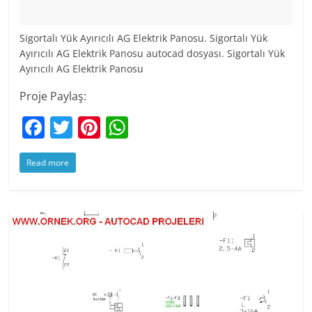
Sigortalı Yük Ayırıcılı AG Elektrik Panosu. Sigortalı Yük
Ayırıcılı AG Elektrik Panosu autocad dosyası. Sigortalı Yük
Ayırıcılı AG Elektrik Panosu
Proje Paylaş:
F
T
Pi
W
a
w
nt
h
Read more
c
itt
er
at
e
er
e
s
b
st
A
o
p
o
p
k