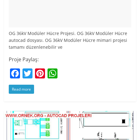
OG 36kV Modüler Hücre Projesi. OG 36kV Modüler Hücre
autocad dosyası. OG 36kV Modüler Hücre mimari projesi
tamamı düzenlenebilir ve
Proje Paylaş:
F
T
Pi
W
a
w
nt
h
Read more
c
itt
er
at
e
er
e
s
b
st
A
o
p
o
p