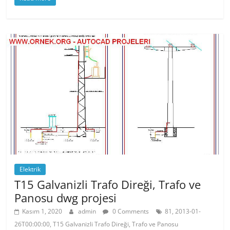
c
itt
er
at
e
er
e
s
b
st
A
o
p
o
p
k
Elektrik
T15 Galvanizli Trafo Direği, Trafo ve
Panosu dwg projesi
Kasım 1, 2020
admin
0 Comments
81, 2013-01-
26T00:00:00, T15 Galvanizli Trafo Direği, Trafo ve Panosu