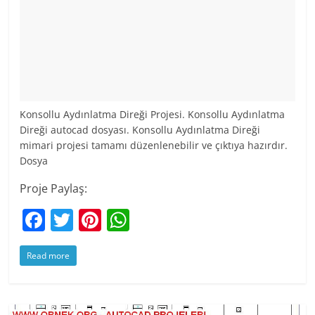
Konsollu Aydınlatma Direği Projesi. Konsollu Aydınlatma
Direği autocad dosyası. Konsollu Aydınlatma Direği
mimari projesi tamamı düzenlenebilir ve çıktıya hazırdır.
Dosya
Proje Paylaş:
F
T
Pi
W
a
w
nt
h
Read more
c
itt
er
at
e
er
e
s
b
st
A