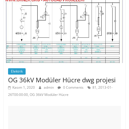
o
p
o
p
k
Elektrik
OG 36kV Modüler Hücre dwg projesi
Kasım 1, 2020
admin
0 Comments
81, 2013-01-
26T00:00:00, OG 36kV Modüler Hücre