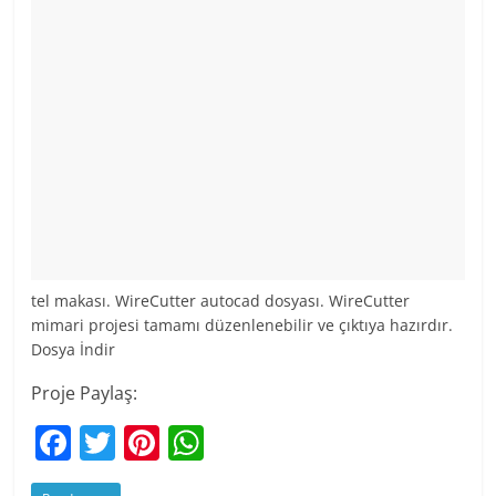
tel makası. WireCutter autocad dosyası. WireCutter
mimari projesi tamamı düzenlenebilir ve çıktıya hazırdır.
Dosya İndir
Proje Paylaş:
F
T
Pi
W
a
w
nt
h