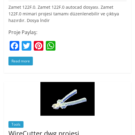
Zamet 122F.0. Zamet 122F.0 autocad dosyası. Zamet
122F.0 mimari projesi tamamı düzenlenebilir ve çıktıya
hazırdır. Dosya İndir
Proje Paylaş:
F
T
Pi
W
a
w
nt
h
Read more
c
itt
er
at
e
er
e
s
b
st
A
o
p
o
p
k
Tools
WireCutter dwg projesi