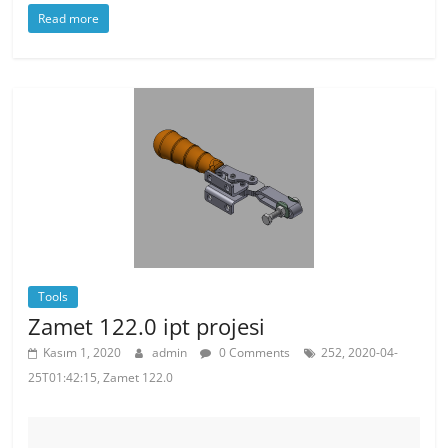
Read more
c
itt
er
at
e
er
e
s
b
st
A
o
p
o
p
k
Tools
Zamet 122.0 ipt projesi
Kasım 1, 2020
admin
0 Comments
252, 2020-04-
25T01:42:15, Zamet 122.0