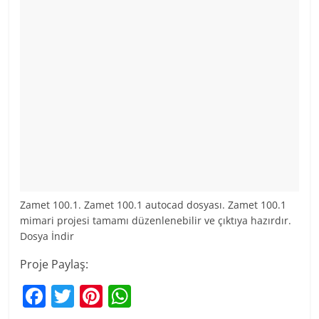
Zamet 100.1. Zamet 100.1 autocad dosyası. Zamet 100.1
mimari projesi tamamı düzenlenebilir ve çıktıya hazırdır.
Dosya İndir
Proje Paylaş:
F
T
Pi
W
a
w
nt
h