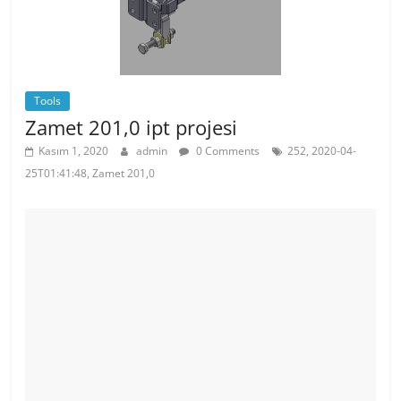
k
Tools
Zamet 201,0 ipt projesi
Kasım 1, 2020
admin
0 Comments
252, 2020-04-
25T01:41:48, Zamet 201,0