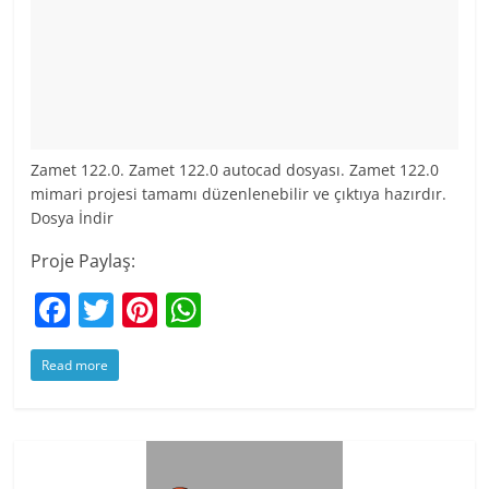
Zamet 122.0. Zamet 122.0 autocad dosyası. Zamet 122.0
mimari projesi tamamı düzenlenebilir ve çıktıya hazırdır.
Dosya İndir
Proje Paylaş:
F
T
Pi
W
a
w
nt
h
Read more
c
itt
er
at
e
er
e
s
b
st
A
o
p