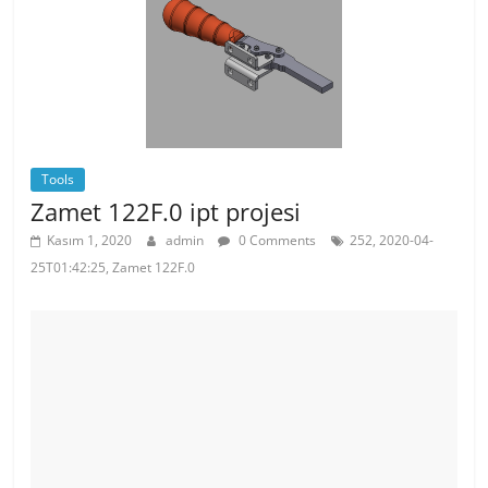
o
p
k
Tools
Zamet 122F.0 ipt projesi
Kasım 1, 2020
admin
0 Comments
252, 2020-04-
25T01:42:25, Zamet 122F.0