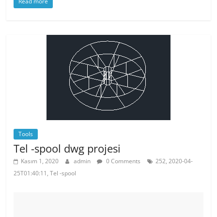
Read more
c
itt
er
at
e
er
e
s
b
st
A
o
p
o
p
k
Tools
Tel -spool dwg projesi
Kasım 1, 2020
admin
0 Comments
252, 2020-04-
25T01:40:11, Tel -spool