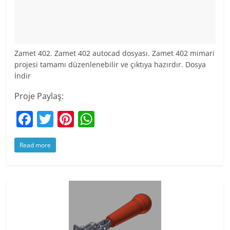
Zamet 402. Zamet 402 autocad dosyası. Zamet 402 mimari
projesi tamamı düzenlenebilir ve çıktıya hazırdır. Dosya
İndir
Proje Paylaş:
F
T
Pi
W
a
w
nt
h
Read more
c
itt
er
at
e
er
e
s
b
st
A
o
p
o
p