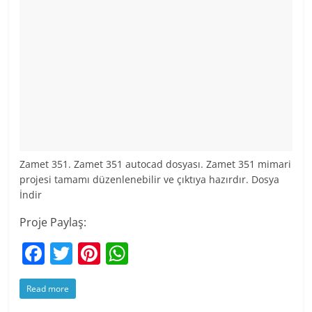
Zamet 351. Zamet 351 autocad dosyası. Zamet 351 mimari
projesi tamamı düzenlenebilir ve çıktıya hazırdır. Dosya
İndir
Proje Paylaş:
F
T
Pi
W
a
w
nt
h
Read more
c
itt
er
at