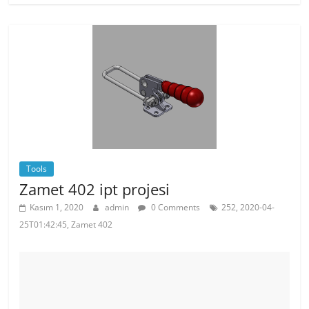
e
er
e
s
b
st
A
o
p
o
p
k
Tools
Zamet 402 ipt projesi
Kasım 1, 2020
admin
0 Comments
252, 2020-04-
25T01:42:45, Zamet 402