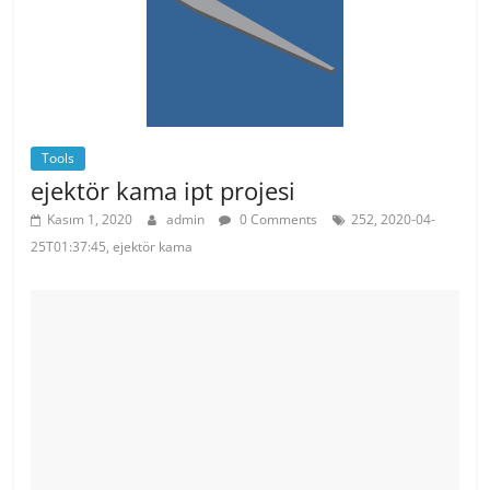
o
p
k
Tools
ejektör kama ipt projesi
Kasım 1, 2020
admin
0 Comments
252, 2020-04-
25T01:37:45, ejektör kama