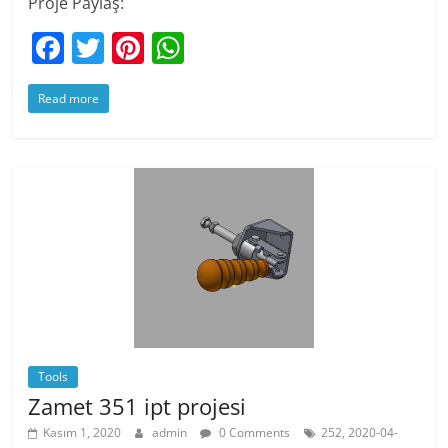
Proje Paylaş:
F
T
Pi
W
a
w
nt
h
Read more
c
itt
er
at
e
er
e
s
b
st
A
o
p
o
p
k
Tools
Zamet 351 ipt projesi
Kasım 1, 2020
admin
0 Comments
252, 2020-04-