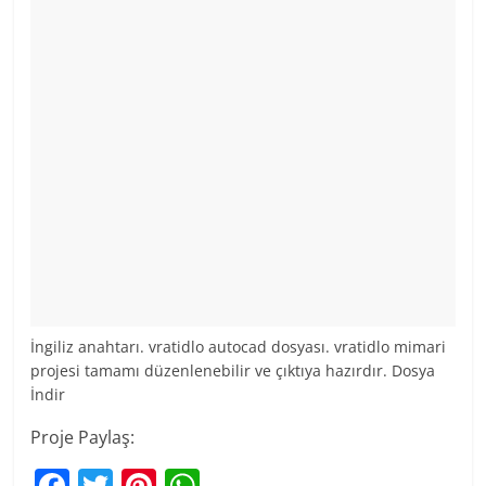
İngiliz anahtarı. vratidlo autocad dosyası. vratidlo mimari
projesi tamamı düzenlenebilir ve çıktıya hazırdır. Dosya
İndir
Proje Paylaş:
F
T
Pi
W