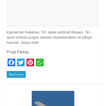
Kaynak teli makarası. Tel -spool autocad dosyası. Tel -
spool mimari projesi tamamı düzenlenebilir ve çıktıya
hazırdır. Dosya İndir
Proje Paylaş:
F
T
Pi
W
a
w
nt
h
Read more
c
itt
er
at
e
er
e
s
b
st
A
o
p