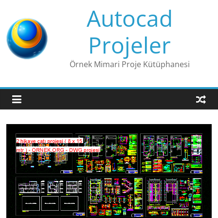
Skip
Autocad
to
content
Projeler
Örnek Mimari Proje Kütüphanesi