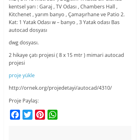
kentsel yarı : Garaj , TV Odası , Chambers Hall ,
Kitchenet , yarım banyo , Çamaşırhane ve Patio 2.
Kat: 1 Yatak Odası w – banyo , 3 Yatak odası Bas
autocad dosyası
dwg dosyası.
2 hikaye çatı projesi ( 8 x 15 mtr ) mimari autocad
projesi
proje yükle
http://ornek.org/projedetayi/autocad/4310/
Proje Paylaş:
F
T
Pi
W
a
w
nt
h
c
itt
er
at