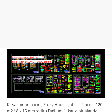
Kırsal bir arsa için , Story House çatı – – 2 proje 120
m2 ( 8 x 15 metredir ) Dağıtım 1. katta bir alanda