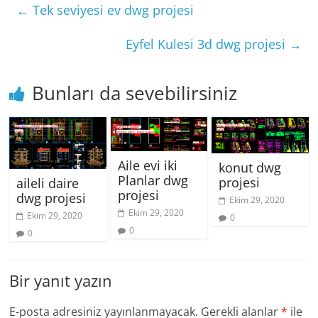
←
Tek seviyesi ev dwg projesi
Eyfel Kulesi 3d dwg projesi
→
Bunları da sevebilirsiniz
Aile evi iki
konut dwg
Planlar dwg
projesi
aileli daire
projesi
dwg projesi
Ekim 29, 2020
Ekim 29, 2020
Ekim 29, 2020
0
0
0
Bir yanıt yazın
E-posta adresiniz yayınlanmayacak.
Gerekli alanlar
*
ile