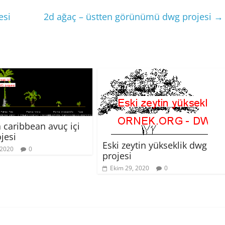
esi
2d ağaç – üstten görünümü dwg projesi
→
 caribbean avuç içi
jesi
Eski zeytin yükseklik dwg
 2020
0
projesi
Ekim 29, 2020
0