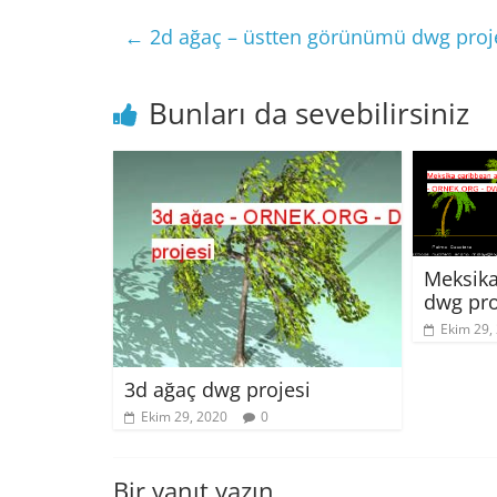
←
2d ağaç – üstten görünümü dwg proj
Bunları da sevebilirsiniz
Meksika
dwg pro
Ekim 29,
3d ağaç dwg projesi
Ekim 29, 2020
0
Bir yanıt yazın