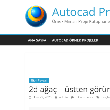
Skip
Autocad Pr
to
content
Örnek Mimari Proje Kütüphane
ANA SAYFA
AUTOCAD ÖRNEK PROJELER
Bitki Peyzaj
2d ağaç – üstten gör
Ekim 29, 2020
admin
0 Comments
tree,b