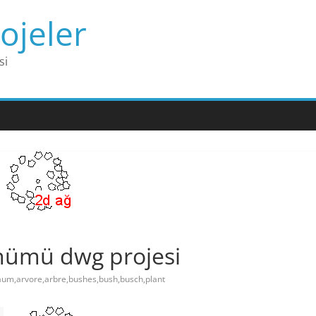
ojeler
si
ünümü dwg projesi
aum,arvore,arbre,bushes,bush,busch,plant