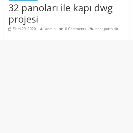
32 panoları ile kapı dwg
projesi
Ekim 29, 2020
admin
0 Comments
door,porta,tür