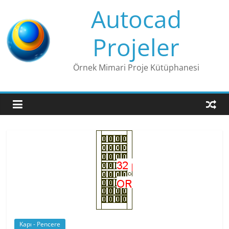
Skip
Autocad
to
content
Projeler
Örnek Mimari Proje Kütüphanesi
Kapı - Pencere