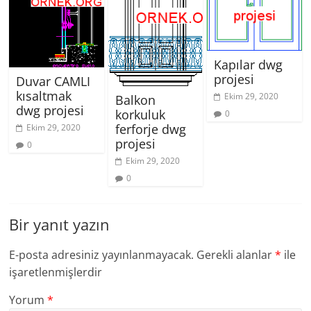
Kapılar dwg
projesi
Duvar CAMLI
kısaltmak
Ekim 29, 2020
Balkon
dwg projesi
korkuluk
0
ferforje dwg
Ekim 29, 2020
projesi
0
Ekim 29, 2020
0
Bir yanıt yazın
E-posta adresiniz yayınlanmayacak.
Gerekli alanlar
*
ile
işaretlenmişlerdir
Yorum
*