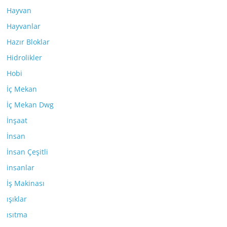
Hayvan
Hayvanlar
Hazır Bloklar
Hidrolikler
Hobi
İç Mekan
İç Mekan Dwg
İnşaat
İnsan
İnsan Çeşitli
insanlar
İş Makinası
ışıklar
ısıtma