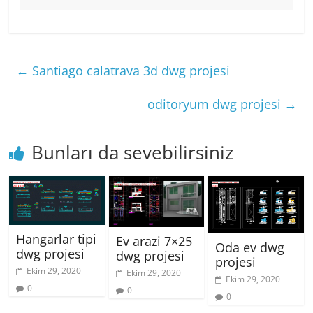
←
Santiago calatrava 3d dwg projesi
oditoryum dwg projesi
→
Bunları da sevebilirsiniz
Hangarlar tipi
Ev arazi 7×25
Oda ev dwg
dwg projesi
dwg projesi
projesi
Ekim 29, 2020
Ekim 29, 2020
Ekim 29, 2020
0
0
0