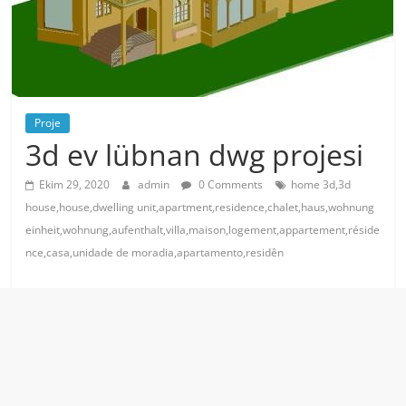
Proje
3d ev lübnan dwg projesi
Ekim 29, 2020
admin
0 Comments
home 3d,3d
house,house,dwelling unit,apartment,residence,chalet,haus,wohnung
einheit,wohnung,aufenthalt,villa,maison,logement,appartement,réside
nce,casa,unidade de moradia,apartamento,residên