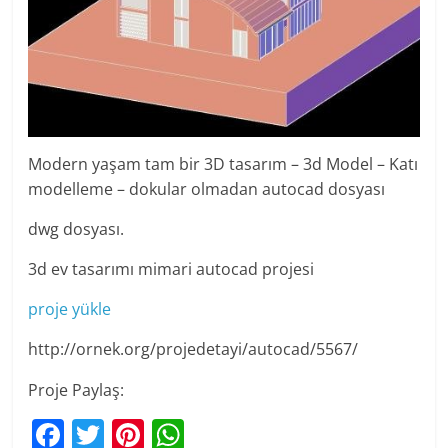
Modern yaşam tam bir 3D tasarım – 3d Model – Katı
modelleme – dokular olmadan autocad dosyası
dwg dosyası.
3d ev tasarımı mimari autocad projesi
proje yükle
http://ornek.org/projedetayi/autocad/5567/
Proje Paylaş:
F
T
Pi
W