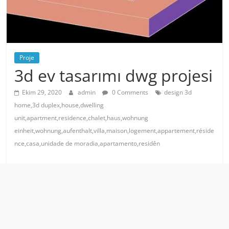
Proje
3d ev tasarımı dwg projesi
Ekim 29, 2020
admin
0 Comments
design 3d
home,3d duplex,house,dwelling
unit,apartment,residence,chalet,haus,wohnung
einheit,wohnung,aufenthalt,villa,maison,logement,appartement,réside
nce,casa,unidade de moradia,apartamento,residên