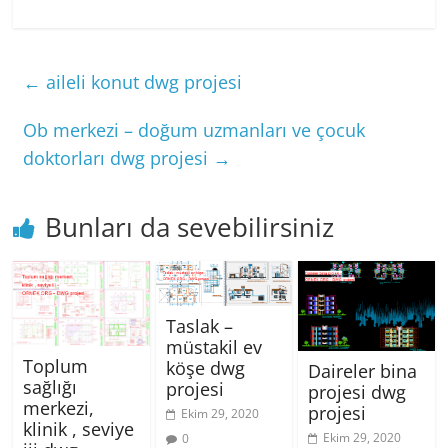
←
aileli konut dwg projesi
Ob merkezi – doğum uzmanları ve çocuk
doktorları dwg projesi
→
Bunları da sevebilirsiniz
Taslak –
müstakil ev
Toplum
köşe dwg
Daireler bina
sağlığı
projesi
projesi dwg
merkezi,
projesi
Ekim 29, 2020
klinik , seviye
Ekim 29, 2020
0