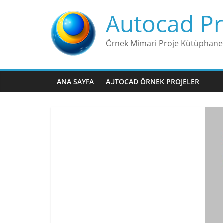
Skip
Autocad Pr
to
content
Örnek Mimari Proje Kütüphane
ANA SAYFA
AUTOCAD ÖRNEK PROJELER