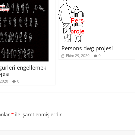
Persons dwg projesi
Ekim 29, 2020
0
igürleri engellemek
jesi
 2020
0
anlar
*
ile işaretlenmişlerdir