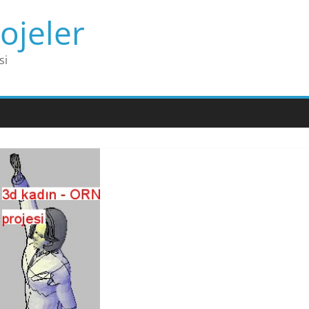
ojeler
si