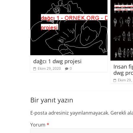
dağcı 1 dwg projesi
Insan f
Ekim 29, 2020
0
dwg pro
Ekim 29,
Bir yanıt yazın
E-posta adresiniz yayınlanmayacak.
Gerekli al
Yorum
*