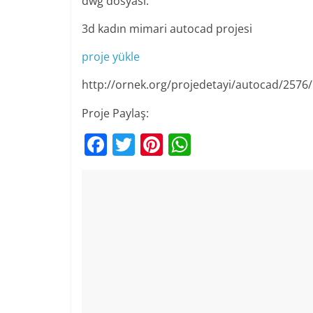
dwg dosyası.
3d kadın mimari autocad projesi
proje yükle
http://ornek.org/projedetayi/autocad/2576/
Proje Paylaş:
F
T
Pi
W
a
w
nt
h
c
itt
er
at
e
er
e
s
b
st
A
o
p
o
p
k