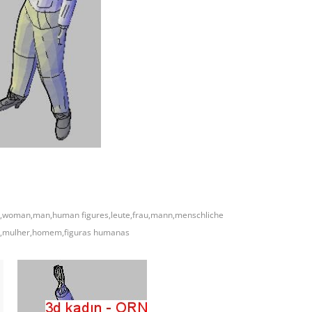
,woman,man,human figures,leute,frau,mann,menschliche
s,mulher,homem,figuras humanas