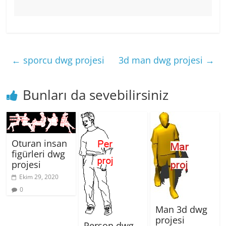
←
sporcu dwg projesi
3d man dwg projesi
→
Bunları da sevebilirsiniz
Oturan insan
figürleri dwg
projesi
Ekim 29, 2020
0
Man 3d dwg
projesi
Person dwg