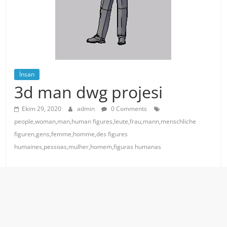
İnsan
3d man dwg projesi
Ekim 29, 2020
admin
0 Comments
people,woman,man,human figures,leute,frau,mann,menschliche
figuren,gens,femme,homme,des figures
humaines,pessoas,mulher,homem,figuras humanas