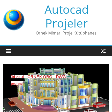
Skip
Autocad
to
content
Projeler
Örnek Mimari Proje Kütüphanesi