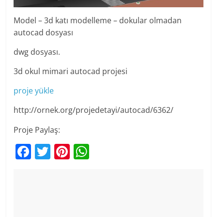
Model – 3d katı modelleme – dokular olmadan
autocad dosyası
dwg dosyası.
3d okul mimari autocad projesi
proje yükle
http://ornek.org/projedetayi/autocad/6362/
Proje Paylaş:
F
T
Pi
W
a
w
nt
h
c
itt
er
at
e
er
e
s
b
st
A