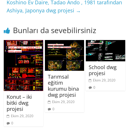
Koshino Ev Daire, Tadao Ando , 1981 tarafından
Ashiya, Japonya dwg projesi
→
Bunları da sevebilirsiniz
School dwg
projesi
Tarımsal
Ekim 29, 2020
eğitim
0
kurumu bina
dwg projesi
Konut – iki
Ekim 29, 2020
bitki dwg
projesi
0
Ekim 29, 2020
0