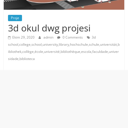
Proje
3d okul dwg projesi
Ekim 29, 2020
admin
0 Comments
3d
school,college,school,university,library,hochschule,schule,universität,b
ibliothek,collège,école,université,bibliothèque,escola,faculdade,univer
sidade,biblioteca