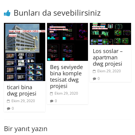
Bunları da sevebilirsiniz
Los soslar –
apartman
dwg projesi
Beş seviyede
Ekim 29, 2020
bina komple
tesisat dwg
0
projesi
ticari bina
dwg projesi
Ekim 29, 2020
0
Ekim 29, 2020
0
Bir yanıt yazın