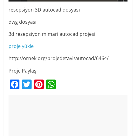
resepsiyon 3D autocad dosyası
dwg dosyası.
3d resepsiyon mimari autocad projesi
proje yükle
http://ornek.org/projedetayi/autocad/6464/
Proje Paylaş:
F
T
Pi
W
a
w
nt
h
c
itt
er
at
e
er
e
s
b
st
A
o
p