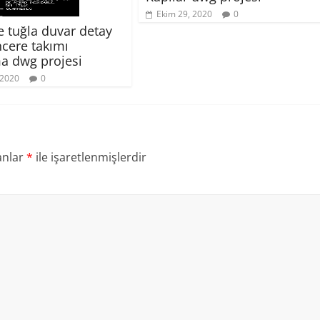
Ekim 29, 2020
0
 tuğla duvar detay
ncere takımı
a dwg projesi
 2020
0
anlar
*
ile işaretlenmişlerdir