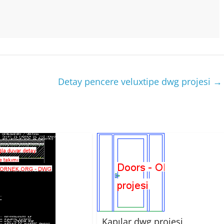
Detay pencere veluxtipe dwg projesi
→
Kapılar dwg projesi