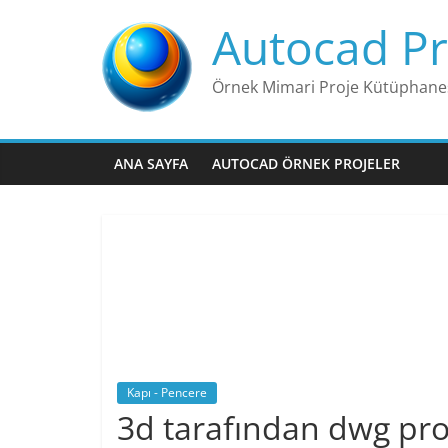
Skip
Autocad Pr
to
content
Örnek Mimari Proje Kütüphane
ANA SAYFA
AUTOCAD ÖRNEK PROJELER
Kapı - Pencere
3d tarafından dwg pro