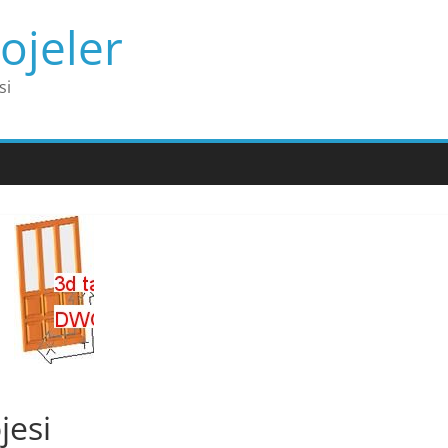
ojeler
si
jesi