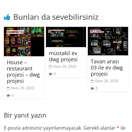
Bunları da sevebilirsiniz
müstakil ev
dwg projesi
Tavan arası
House –
Ekim 29, 2020
03 ile ev dwg
restaurant
projesi
projesi – dwg
0
projesi
Ekim 29, 2020
Ekim 29, 2020
0
0
Bir yanıt yazın
E-posta adresiniz yayınlanmayacak.
Gerekli alanlar
*
ile