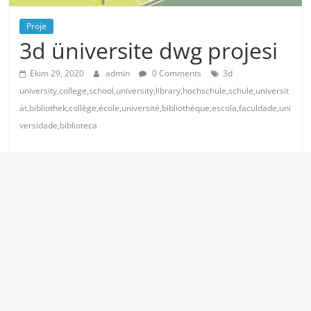
Proje
3d üniversite dwg projesi
Ekim 29, 2020
admin
0 Comments
3d
university,college,school,university,library,hochschule,schule,universit
ät,bibliothek,collège,école,université,bibliothèque,escola,faculdade,uni
versidade,biblioteca