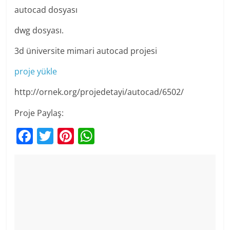
autocad dosyası
dwg dosyası.
3d üniversite mimari autocad projesi
proje yükle
http://ornek.org/projedetayi/autocad/6502/
Proje Paylaş:
F
T
Pi
W
a
w
nt
h
c
itt
er
at
e
er
e
s
b
st
A
o
p