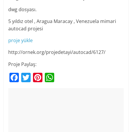
dwg dosyası.
5 yıldız otel , Aragua Maracay , Venezuela mimari
autocad projesi
proje yükle
http://ornek.org/projedetayi/autocad/6127/
Proje Paylaş:
F
T
Pi
W
a
w
nt
h
c
itt
er
at
e
er
e
s
b
st
A
o
p