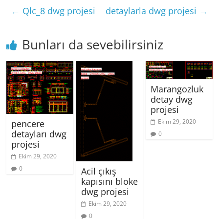
←
Qlc_8 dwg projesi
detaylarla dwg projesi
→
Bunları da sevebilirsiniz
Marangozluk
detay dwg
projesi
Ekim 29, 2020
pencere
detayları dwg
0
projesi
Ekim 29, 2020
0
Acil çıkış
kapısını bloke
dwg projesi
Ekim 29, 2020
0