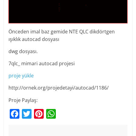
Önceden imal baz gemide NTE QLC dikdörtgen
ışıklık autocad dosyası
dwg dosyası.
7qlc_ mimari autocad projesi
proje yükle
http://ornek.org/projedetayi/autocad/1186/
Proje Paylaş:
F
T
Pi
W
a
w
nt
h
c
itt
er
at