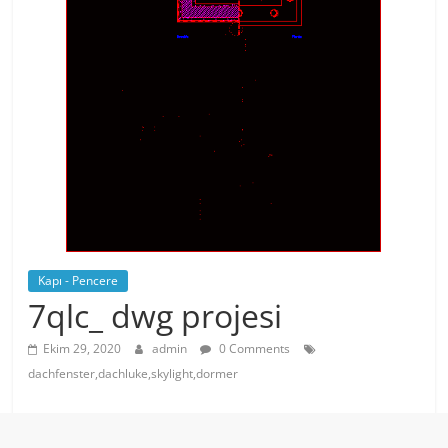
Kapı - Pencere
7qlc_ dwg projesi
Ekim 29, 2020
admin
0 Comments
dachfenster,dachluke,skylight,dormer