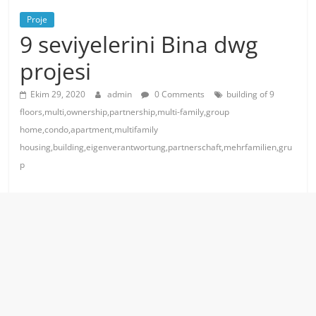
Proje
9 seviyelerini Bina dwg
projesi
Ekim 29, 2020
admin
0 Comments
building of 9
floors,multi,ownership,partnership,multi-family,group
home,condo,apartment,multifamily
housing,building,eigenverantwortung,partnerschaft,mehrfamilien,gru
p