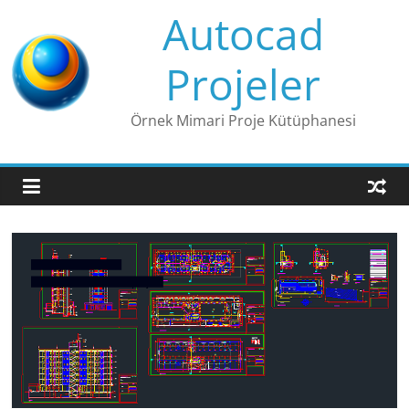
Skip
Autocad
to
content
Projeler
Örnek Mimari Proje Kütüphanesi