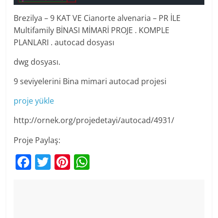
Brezilya – 9 KAT VE Cianorte alvenaria – PR İLE
Multifamily BİNASI MİMARİ PROJE . KOMPLE
PLANLARI . autocad dosyası
dwg dosyası.
9 seviyelerini Bina mimari autocad projesi
proje yükle
http://ornek.org/projedetayi/autocad/4931/
Proje Paylaş:
F
T
Pi
W
a
w
nt
h
c
itt
er
at
e
er
e
s