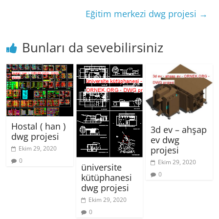
Eğitim merkezi dwg projesi
→
Bunları da sevebilirsiniz
Hostal ( han )
3d ev – ahşap
dwg projesi
ev dwg
projesi
Ekim 29, 2020
0
Ekim 29, 2020
üniversite
0
kütüphanesi
dwg projesi
Ekim 29, 2020
0