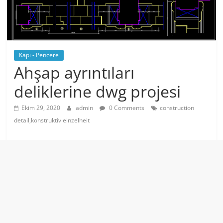
Kapı - Pencere
Ahşap ayrıntıları
deliklerine dwg projesi
Ekim 29, 2020
admin
0 Comments
construction
detail,konstruktiv einzelheit