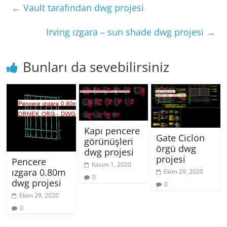
←
Vault tarafından dwg projesi
Irving ızgara – sun shade dwg projesi
→
Bunları da sevebilirsiniz
Kapı pencere
Gate Ciclon
görünüşleri
örgü dwg
dwg projesi
projesi
Pencere
Kasım 1, 2020
ızgara 0.80m
Ekim 29, 2020
0
dwg projesi
0
Ekim 29, 2020
0