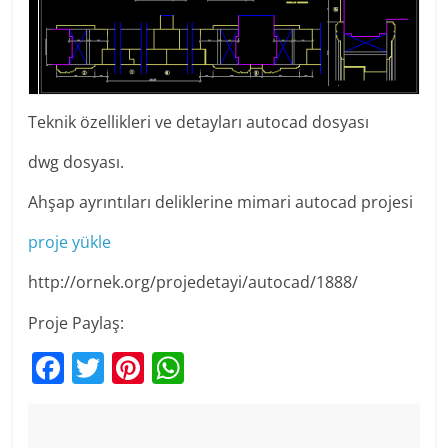
Teknik özellikleri ve detayları autocad dosyası
dwg dosyası.
Ahşap ayrıntıları deliklerine mimari autocad projesi
proje yükle
http://ornek.org/projedetayi/autocad/1888/
Proje Paylaş:
F
T
Pi
W
a
w
nt
h
c
itt
er
at