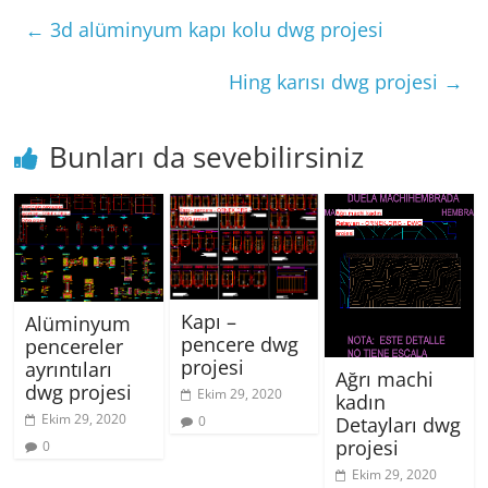
←
3d alüminyum kapı kolu dwg projesi
Hing karısı dwg projesi
→
Bunları da sevebilirsiniz
Kapı –
Alüminyum
pencere dwg
pencereler
projesi
ayrıntıları
Ağrı machi
dwg projesi
Ekim 29, 2020
kadın
Ekim 29, 2020
0
Detayları dwg
projesi
0
Ekim 29, 2020