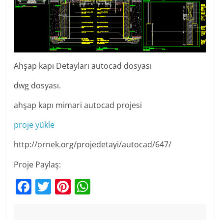
Ahşap kapı Detayları autocad dosyası
dwg dosyası.
ahşap kapı mimari autocad projesi
proje yükle
http://ornek.org/projedetayi/autocad/647/
Proje Paylaş:
F
T
Pi
W
a
w
nt
h
c
itt
er
at