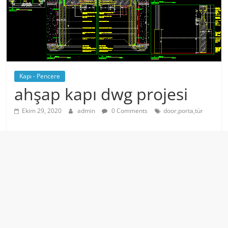
Kapı - Pencere
ahşap kapı dwg projesi
Ekim 29, 2020
admin
0 Comments
door,porta,tür