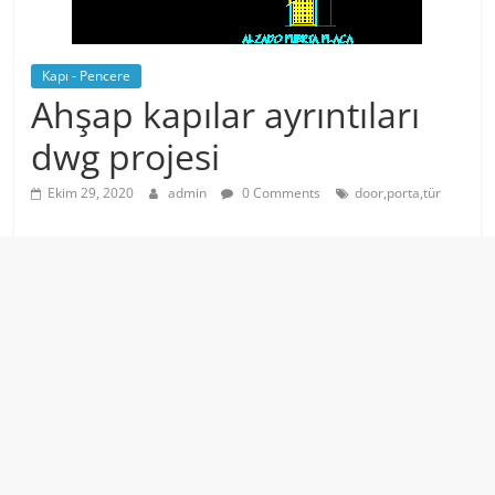
Kapı - Pencere
Ahşap kapılar ayrıntıları
dwg projesi
Ekim 29, 2020
admin
0 Comments
door,porta,tür