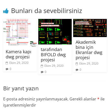
Bunları da sevebilirsiniz
Akademik
bina için
tarafından
Kamera kapı
Ekranlar dwg
BIFOLD dwg
dwg projesi
projesi
projesi
Ekim 29, 2020
Ekim 29, 2020
Ekim 29, 2020
0
0
0
Bir yanıt yazın
E-posta adresiniz yayınlanmayacak.
Gerekli alanlar
*
ile
işaretlenmişlerdir