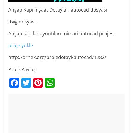
Ahşap Kapı İnşaat Detayları autocad dosyası
dwg dosyası.
Ahşap kapılar ayrıntıları mimari autocad projesi
proje yükle
http://ornek.org/projedetayi/autocad/1282/
Proje Paylaş:
F
T
Pi
W
a
w
nt
h
c
itt
er
at
e
er
e
s
b
st
A
o
p