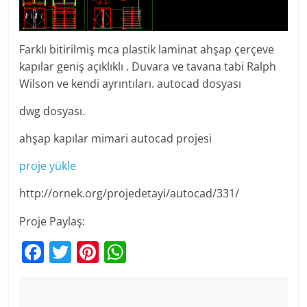
Farklı bitirilmiş mca plastik laminat ahşap çerçeve
kapılar geniş açıklıklı . Duvara ve tavana tabi Ralph
Wilson ve kendi ayrıntıları. autocad dosyası
dwg dosyası.
ahşap kapılar mimari autocad projesi
proje yükle
http://ornek.org/projedetayi/autocad/331/
Proje Paylaş:
F
T
Pi
W
a
w
nt
h
c
itt
er
at