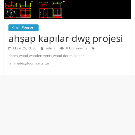
Kapı - Pencere
ahşap kapılar dwg projesi
Ekim 29, 2020
admin
0 Comments
doors,wood,wooden vents,wood doors,plastic
laminates,door,porta,tür