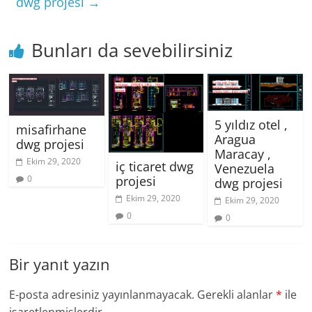
dwg projesi
→
Bunları da sevebilirsiniz
5 yıldız otel ,
misafirhane
Aragua
dwg projesi
Maracay ,
Ekim 29, 2020
iç ticaret dwg
Venezuela
0
projesi
dwg projesi
Ekim 29, 2020
Ekim 29, 2020
0
0
Bir yanıt yazın
E-posta adresiniz yayınlanmayacak.
Gerekli alanlar
*
ile
işaretlenmişlerdir