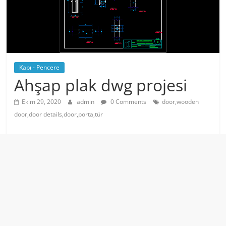
Kapı - Pencere
Ahşap plak dwg projesi
Ekim 29, 2020
admin
0 Comments
door,wooden
door,door details,door,porta,tür