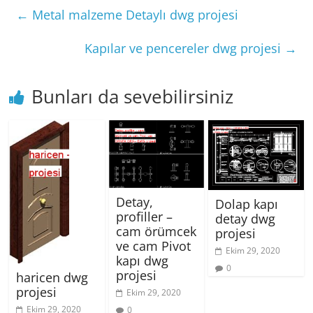
←
Metal malzeme Detaylı dwg projesi
Kapılar ve pencereler dwg projesi
→
Bunları da sevebilirsiniz
Detay,
Dolap kapı
profiller –
detay dwg
cam örümcek
projesi
ve cam Pivot
Ekim 29, 2020
kapı dwg
0
projesi
haricen dwg
projesi
Ekim 29, 2020
Ekim 29, 2020
0