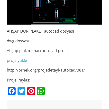
AHŞAP DOR PLAKET autocad dosyası
dwg dosyası.
Ahşap plak mimari autocad projesi
proje yükle
http://ornek.org/projedetayi/autocad/381/
Proje Paylaş:
F
T
Pi
W
a
w
nt
h
c
itt
er
at