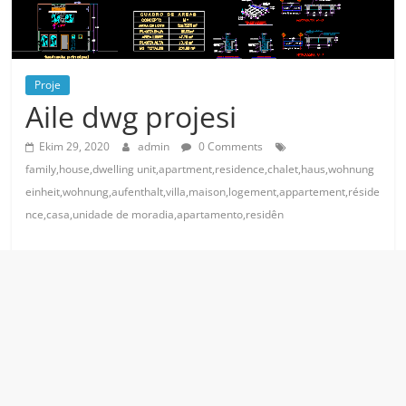
Proje
Aile dwg projesi
Ekim 29, 2020
admin
0 Comments
family,house,dwelling unit,apartment,residence,chalet,haus,wohnung
einheit,wohnung,aufenthalt,villa,maison,logement,appartement,réside
nce,casa,unidade de moradia,apartamento,residên