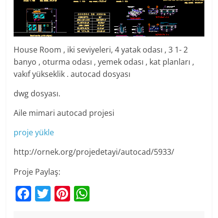
House Room , iki seviyeleri, 4 yatak odası , 3 1- 2
banyo , oturma odası , yemek odası , kat planları ,
vakıf yükseklik . autocad dosyası
dwg dosyası.
Aile mimari autocad projesi
proje yükle
http://ornek.org/projedetayi/autocad/5933/
Proje Paylaş:
F
T
Pi
W
a
w
nt
h