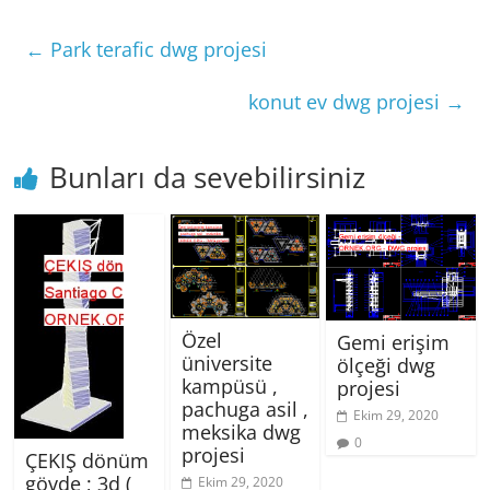
←
Park terafic dwg projesi
konut ev dwg projesi
→
Bunları da sevebilirsiniz
Özel
Gemi erişim
üniversite
ölçeği dwg
kampüsü ,
projesi
pachuga asil ,
Ekim 29, 2020
meksika dwg
0
projesi
ÇEKIŞ dönüm
gövde ; 3d (
Ekim 29, 2020