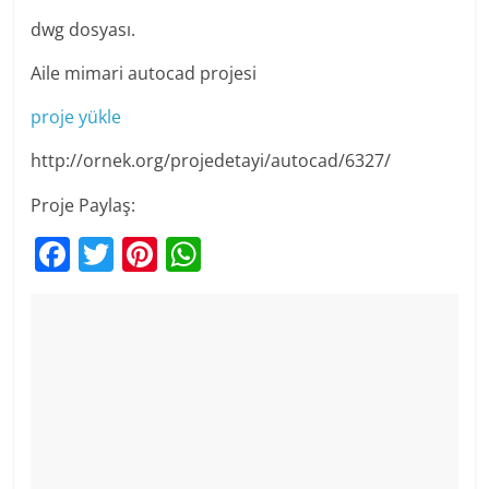
dwg dosyası.
Aile mimari autocad projesi
proje yükle
http://ornek.org/projedetayi/autocad/6327/
Proje Paylaş:
F
T
Pi
W
a
w
nt
h
c
itt
er
at
e
er
e
s
b
st
A
o
p
o
p