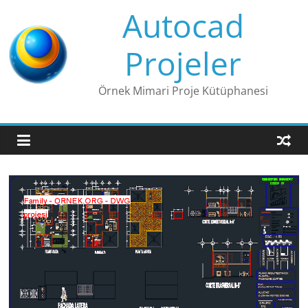
Skip
Autocad
to
content
Projeler
Örnek Mimari Proje Kütüphanesi