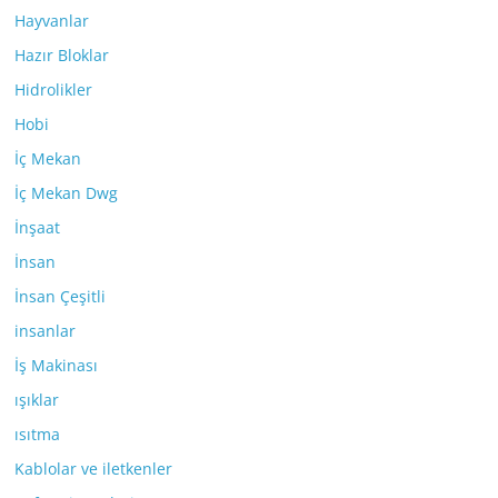
Hayvanlar
Hazır Bloklar
Hidrolikler
Hobi
İç Mekan
İç Mekan Dwg
İnşaat
İnsan
İnsan Çeşitli
insanlar
İş Makinası
ışıklar
ısıtma
Kablolar ve iletkenler