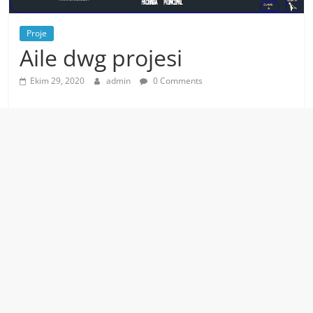
Proje
Aile dwg projesi
Ekim 29, 2020
admin
0 Comments