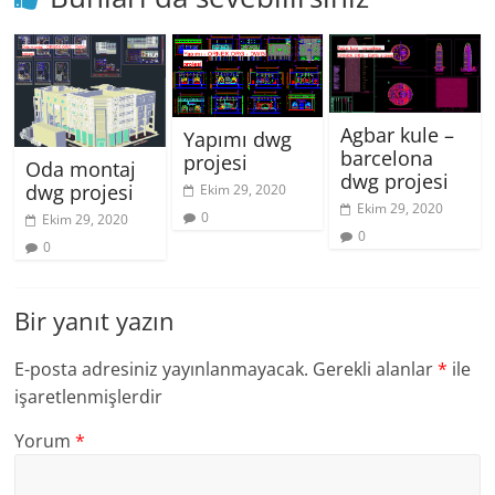
Agbar kule –
Yapımı dwg
barcelona
projesi
Oda montaj
dwg projesi
dwg projesi
Ekim 29, 2020
Ekim 29, 2020
0
Ekim 29, 2020
0
0
Bir yanıt yazın
E-posta adresiniz yayınlanmayacak.
Gerekli alanlar
*
ile
işaretlenmişlerdir
Yorum
*