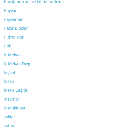
Havalandırma ve İklimlendirme
Hayvan
Hayvanlar
Hazır Bloklar
Hidrolikler
Hobi
İç Mekan
İç Mekan Dwg
İnşaat
İnsan
İnsan Çeşitli
insanlar
İş Makinası
ışıklar
ısıtma