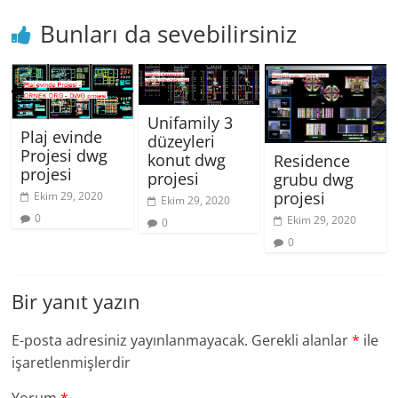
Bunları da sevebilirsiniz
Unifamily 3
Plaj evinde
düzeyleri
Projesi dwg
konut dwg
Residence
projesi
projesi
grubu dwg
projesi
Ekim 29, 2020
Ekim 29, 2020
0
Ekim 29, 2020
0
0
Bir yanıt yazın
E-posta adresiniz yayınlanmayacak.
Gerekli alanlar
*
ile
işaretlenmişlerdir
Yorum
*