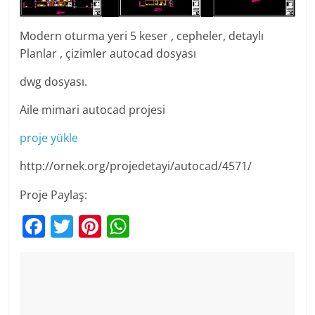
Modern oturma yeri 5 keser , cepheler, detaylı
Planlar , çizimler autocad dosyası
dwg dosyası.
Aile mimari autocad projesi
proje yükle
http://ornek.org/projedetayi/autocad/4571/
Proje Paylaş:
F
T
Pi
W
a
w
nt
h
c
itt
er
at
e
er
e
s