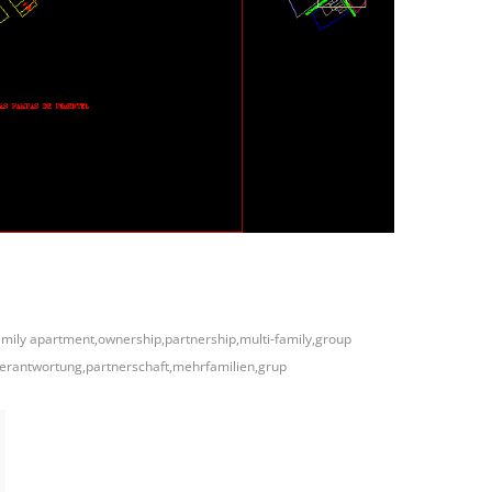
amily apartment,ownership,partnership,multi-family,group
verantwortung,partnerschaft,mehrfamilien,grup