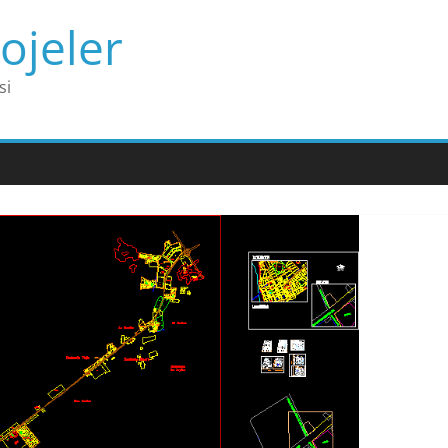
ojeler
si