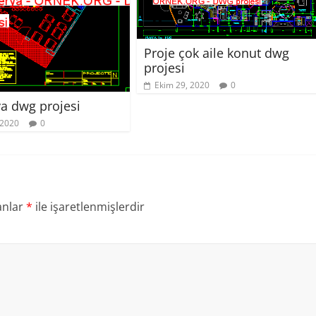
Proje çok aile konut dwg
projesi
Ekim 29, 2020
0
ya dwg projesi
 2020
0
anlar
*
ile işaretlenmişlerdir