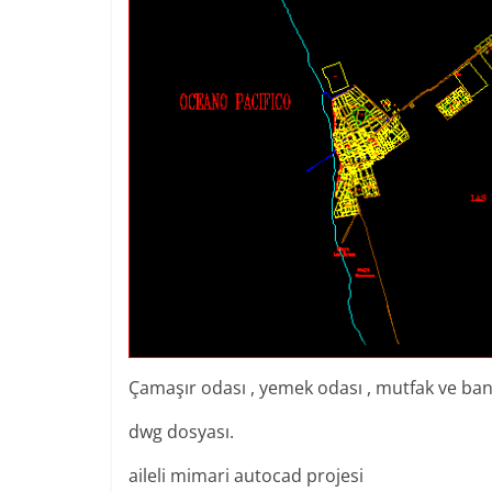
Çamaşır odası , yemek odası , mutfak ve banyo 
dwg dosyası.
aileli mimari autocad projesi