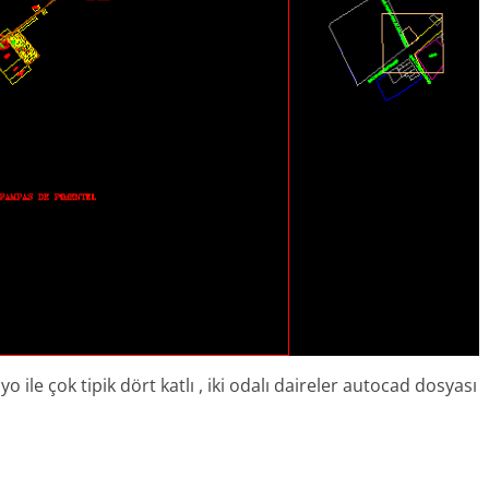
ile çok tipik dört katlı , iki odalı daireler autocad dosyası