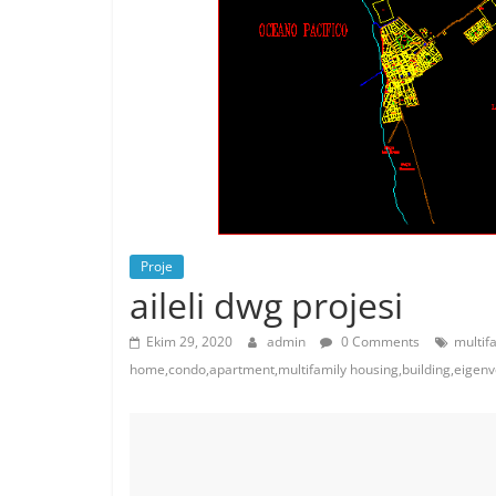
Proje
aileli dwg projesi
Ekim 29, 2020
admin
0 Comments
multif
home,condo,apartment,multifamily housing,building,eigen