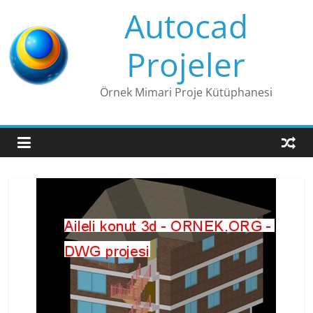
Skip
Autocad
to
content
Projeler
Örnek Mimari Proje Kütüphanesi