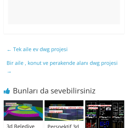
←
Tek aile ev dwg projesi
Bir aile , konut ve perakende alanı dwg projesi
→
Bunları da sevebilirsiniz
3d Belediye
Perspektif 3d