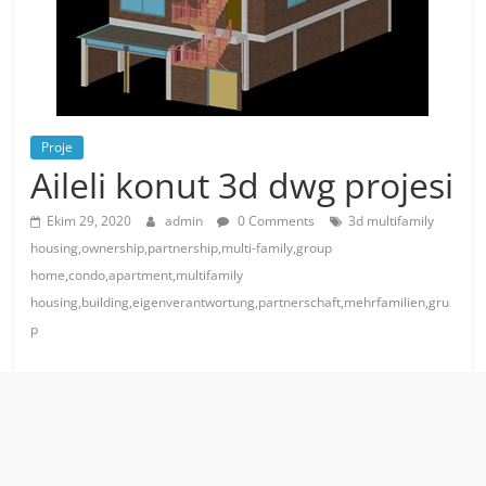
Proje
Aileli konut 3d dwg projesi
Ekim 29, 2020
admin
0 Comments
3d multifamily
housing,ownership,partnership,multi-family,group
home,condo,apartment,multifamily
housing,building,eigenverantwortung,partnerschaft,mehrfamilien,gru
p