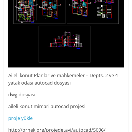
Aileli konut Planlar ve mahkemeler – Depts. 2 ve 4
yatak odası autocad dosyası
dwg dosyası.
aileli konut mimari autocad projesi
proje yükle
http://ornek.org/projedetayi/autocad/5696/