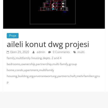
Proje
aileli konut dwg projesi
Ekim 29, 2020
admin
0 Comments
multi-
family,multifamily housing depts. 2 and 4
bedrooms,ownership,partnership,multi-family,group
home,condo,apartment,multifamily
housing,building,eigenverantwortung,partnerschaft,mehrfamilien,gru
p