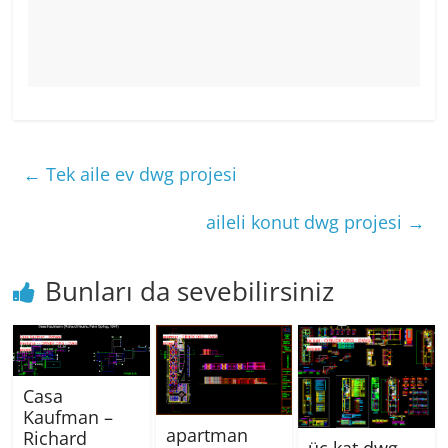
←
Tek aile ev dwg projesi
aileli konut dwg projesi
→
Bunları da sevebilirsiniz
Casa
Kaufman –
apartman
Richard
üç kat dwg