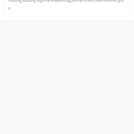
housing,building,eigenverantwortung,partnerschaft,mehrfamilien,gru
p