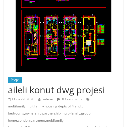
Proje
aileli konut dwg projesi
Ekim 29, 2020
admin
0 Comments
multifamily,multifamily housing depts of 4 and 5
bedrooms,ownership,partnership,multi-family,group
home,condo,apartment,multifamily