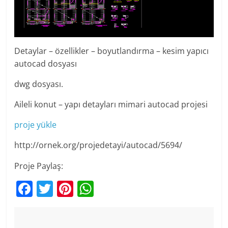
Detaylar – özellikler – boyutlandırma – kesim yapıcı
autocad dosyası
dwg dosyası.
Aileli konut – yapı detayları mimari autocad projesi
proje yükle
http://ornek.org/projedetayi/autocad/5694/
Proje Paylaş:
F
T
Pi
W
a
w
nt
h
c
itt
er
at