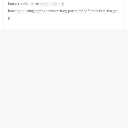
home,condo,apartment,multifamily
housing,building,eigenverantwortung,partnerschaft,mehrfamilien,gru
p