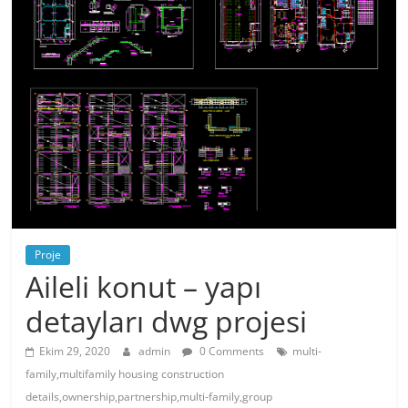
Proje
Aileli konut – yapı
detayları dwg projesi
Ekim 29, 2020
admin
0 Comments
multi-
family,multifamily housing construction
details,ownership,partnership,multi-family,group