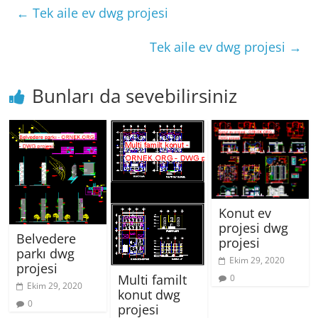
←
Tek aile ev dwg projesi
Tek aile ev dwg projesi
→
Bunları da sevebilirsiniz
Konut ev
projesi dwg
Belvedere
projesi
parkı dwg
Ekim 29, 2020
projesi
Multi familt
0
Ekim 29, 2020
konut dwg
0
projesi