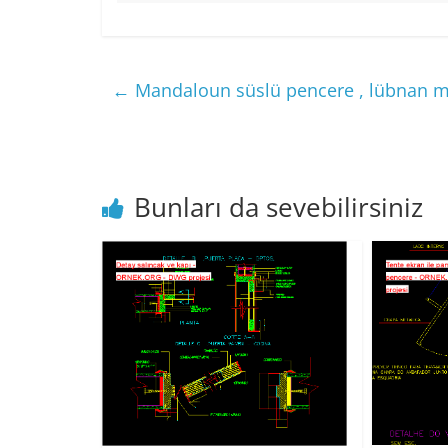
←
Mandaloun süslü pencere , lübnan mi
Bunları da sevebilirsiniz