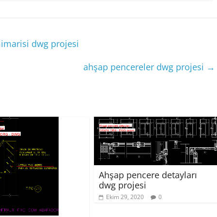
marisi dwg projesi
ahşap pencereler dwg projesi
→
Ahşap pencere detayları
dwg projesi
Ekim 29, 2020
0