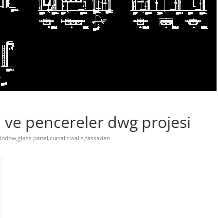
ı ve pencereler dwg projesi
indow,glass panel,curtain walls,fassaden