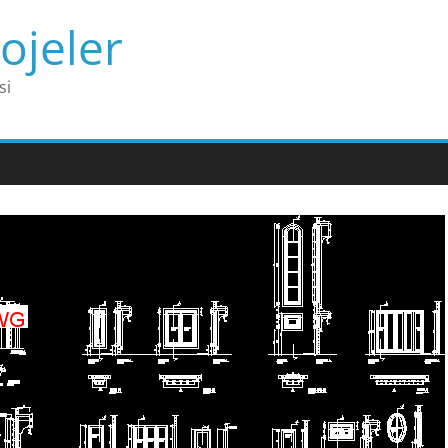
ojeler
si