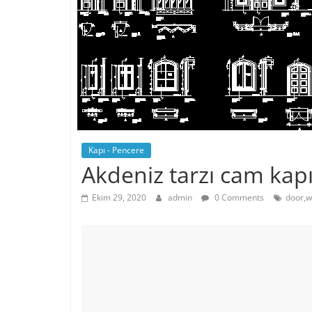
Kapı - Pencere
Akdeniz tarzı cam kap
Ekim 29, 2020
admin
0 Comments
door,w