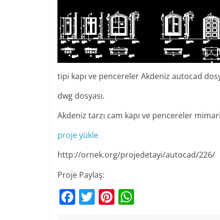
tipi kapı ve pencereler Akdeniz autocad dos
dwg dosyası.
Akdeniz tarzı cam kapı ve pencereler mimar
proje yükle
http://ornek.org/projedetayi/autocad/226/
Proje Paylaş:
F
T
Pi
W
a
w
nt
h