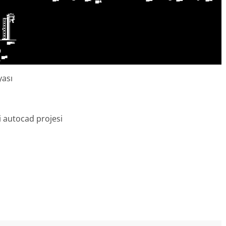
yası
i autocad projesi