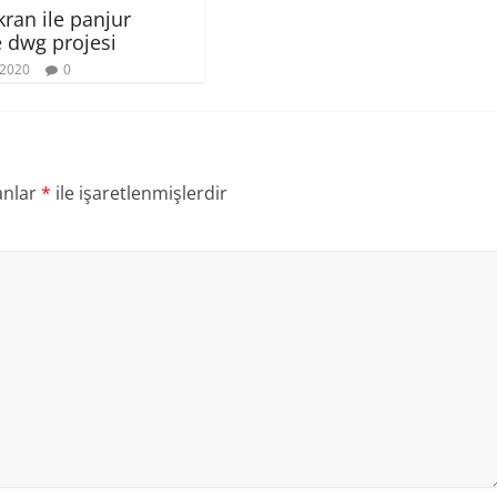
kran ile panjur
 dwg projesi
 2020
0
anlar
*
ile işaretlenmişlerdir