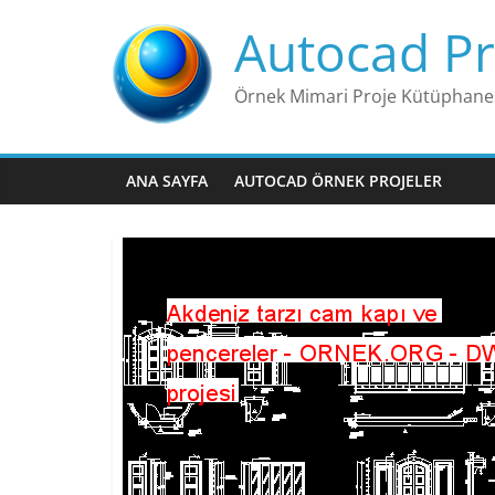
Skip
Autocad Pr
to
content
Örnek Mimari Proje Kütüphane
ANA SAYFA
AUTOCAD ÖRNEK PROJELER