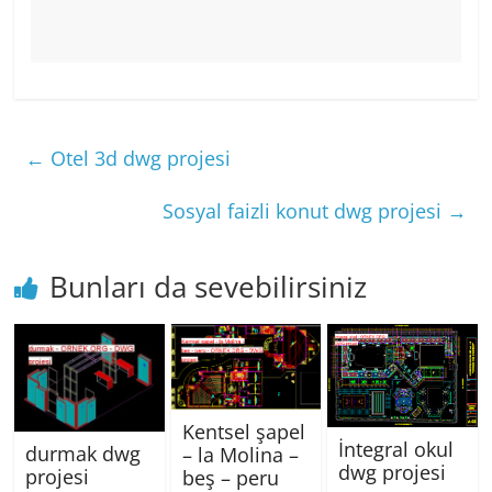
←
Otel 3d dwg projesi
Sosyal faizli konut dwg projesi
→
Bunları da sevebilirsiniz
Kentsel şapel
İntegral okul
durmak dwg
– la Molina –
dwg projesi
projesi
beş – peru