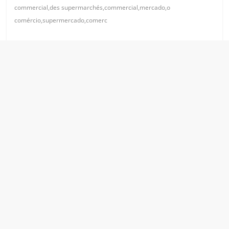
commercial,des supermarchés,commercial,mercado,o
comércio,supermercado,comerc