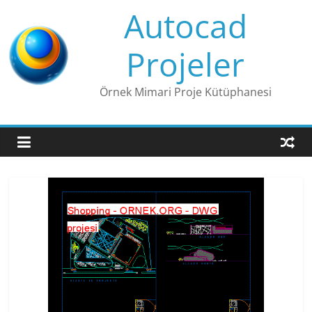
Skip
Autocad
to
content
Projeler
Örnek Mimari Proje Kütüphanesi