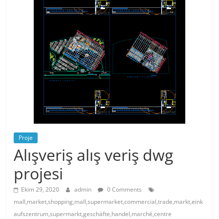
Proje
Alışveriş alış veriş dwg
projesi
Ekim 29, 2020
admin
0 Comments
mall,market,shopping,mall,supermarket,commercial,trade,markt,eink
aufszentrum,supermarkt,geschäfte,handel,marché,centre