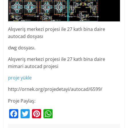
Alışveriş merkezi projesi ile 27 katlı bina daire
autocad dosyası
dwg dosyası.
Alışveriş merkezi projesi ile 27 katlı bina daire
mimari autocad projesi
proje yükle
http://ornek.org/projedetayi/autocad/6599/
Proje Paylaş:
F
T
Pi
W
a
w
nt
h