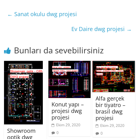
←
Sanat okulu dwg projesi
Ev Daire dwg projesi
→
Bunları da sevebilirsiniz
Alfa gerçek
Konut yapı –
bir tiyatro –
projesi dwg
brasil dwg
projesi
projesi
Ekim 29, 2020
Ekim 29, 2020
Showroom
0
0
optik dwg