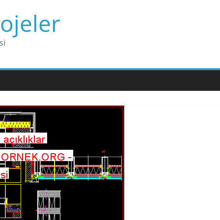
ojeler
si