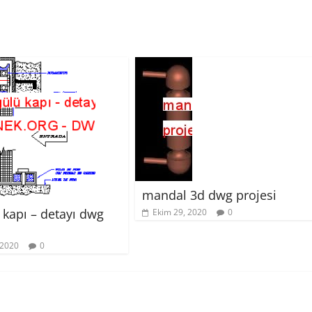
mandal 3d dwg projesi
 kapı – detayı dwg
Ekim 29, 2020
0
 2020
0