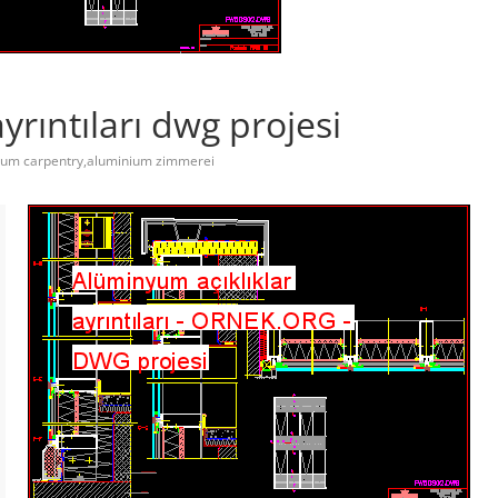
yrıntıları dwg projesi
um carpentry,aluminium zimmerei