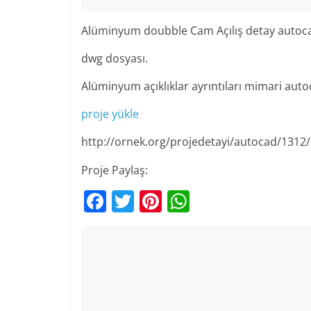
Alüminyum doubble Cam Açılış detay autoc
dwg dosyası.
Alüminyum açıklıklar ayrıntıları mimari auto
proje yükle
http://ornek.org/projedetayi/autocad/1312/
Proje Paylaş:
F
T
Pi
W
a
w
nt
h
c
itt
er
at
e
er
e
s
b
st
A