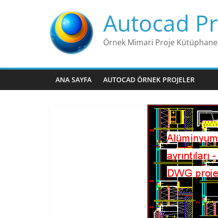
Skip
Autocad Pr
to
content
Örnek Mimari Proje Kütüphane
ANA SAYFA
AUTOCAD ÖRNEK PROJELER