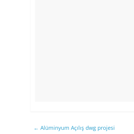
o
p
o
p
k
←
Alüminyum Açılış dwg projesi