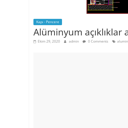
Kapı - Pencere
Alüminyum açıklıklar a
Ekim 29, 2020
admin
0 Comments
alumin