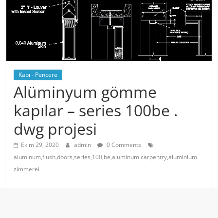
Kapı - Pencere
Alüminyum gömme
kapılar – series 100be .
dwg projesi
Ekim 29, 2020
admin
0 Comments
aluminum,flush,doors,series,100,be,aluminum carpentry,aluminium
zimmerei