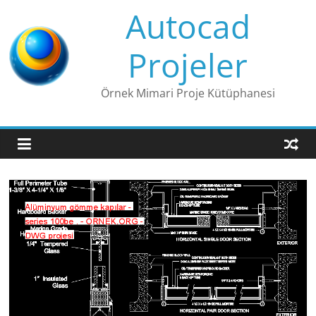
Skip
Autocad
to
content
Projeler
Örnek Mimari Proje Kütüphanesi