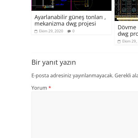
Ayarlanabilir güneş tonları ,
mekanizma dwg projesi
Dövme ı
Ekim 29, 2020
0
dwg pro
Ekim 29,
Bir yanıt yazın
E-posta adresiniz yayınlanmayacak.
Gerekli al
Yorum
*