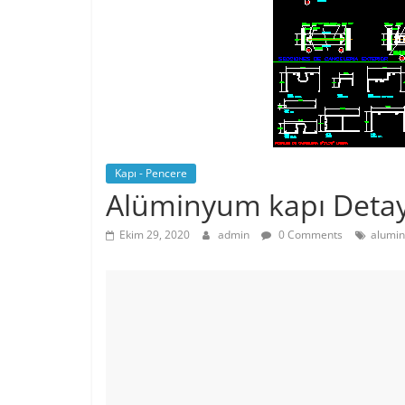
Kapı - Pencere
Alüminyum kapı Detay
Ekim 29, 2020
admin
0 Comments
alumin