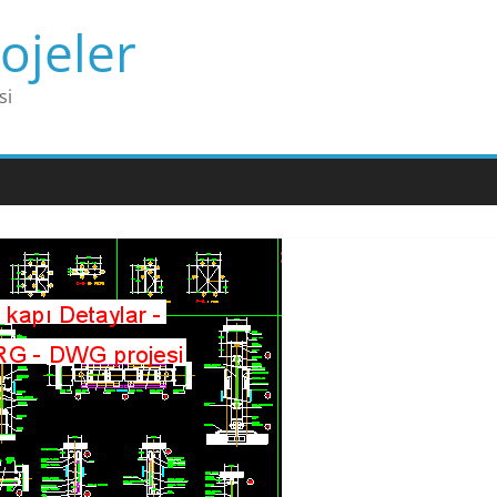
ojeler
si