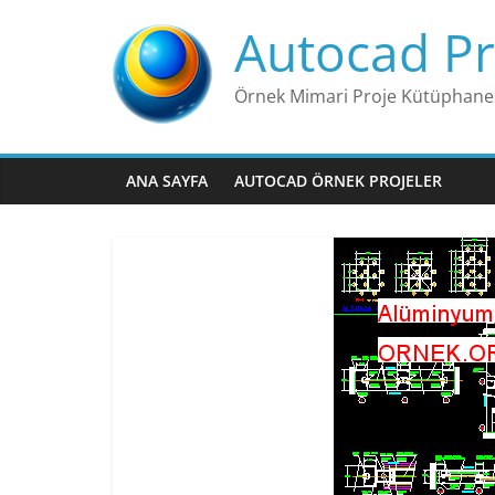
Skip
Autocad Pr
to
content
Örnek Mimari Proje Kütüphane
ANA SAYFA
AUTOCAD ÖRNEK PROJELER