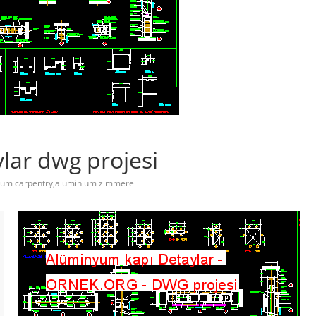
lar dwg projesi
um carpentry,aluminium zimmerei