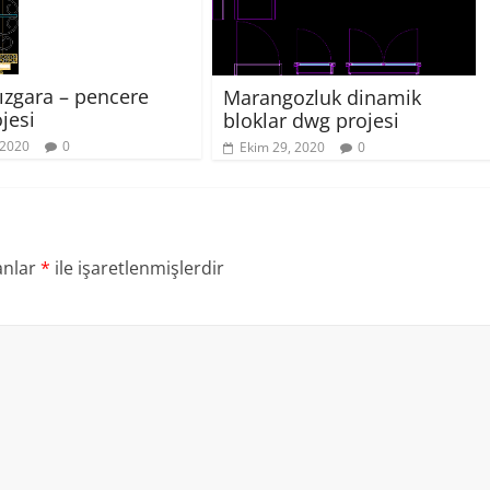
zgara – pencere
Marangozluk dinamik
jesi
bloklar dwg projesi
 2020
0
Ekim 29, 2020
0
anlar
*
ile işaretlenmişlerdir