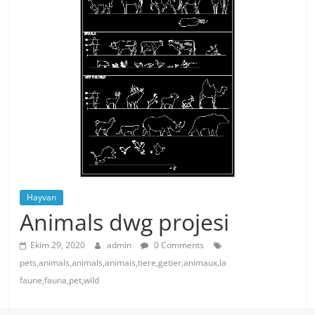
Hayvan
Animals dwg projesi
Ekim 29, 2020
admin
0 Comments
pets,animals,animals,animais,tiere,getier,animaux,la
faune,fauna,pet,wild