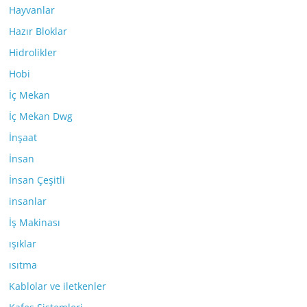
Hayvanlar
Hazır Bloklar
Hidrolikler
Hobi
İç Mekan
İç Mekan Dwg
İnşaat
İnsan
İnsan Çeşitli
insanlar
İş Makinası
ışıklar
ısıtma
Kablolar ve iletkenler