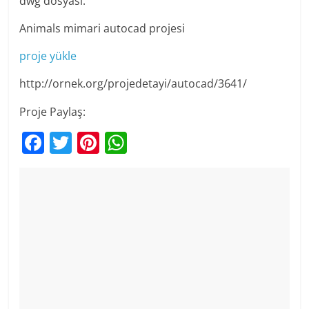
dwg dosyası.
Animals mimari autocad projesi
proje yükle
http://ornek.org/projedetayi/autocad/3641/
Proje Paylaş:
F
T
Pi
W
a
w
nt
h
c
itt
er
at
e
er
e
s
b
st
A
o
p
o
p
k