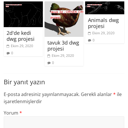
Animals dwg
projesi
2d'de kedi
Ekim 29, 2020
dwg projesi
0
tavuk 3d dwg
Ekim 29, 2020
projesi
0
Ekim 29, 2020
0
Bir yanıt yazın
E-posta adresiniz yayınlanmayacak.
Gerekli alanlar
*
ile
işaretlenmişlerdir
Yorum
*