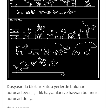
Dosyasında bloklar kutup yerlerde bulunan
autocad evcil , çiftlik hayvanları ve hayvan bulunur .
autocad dosyası